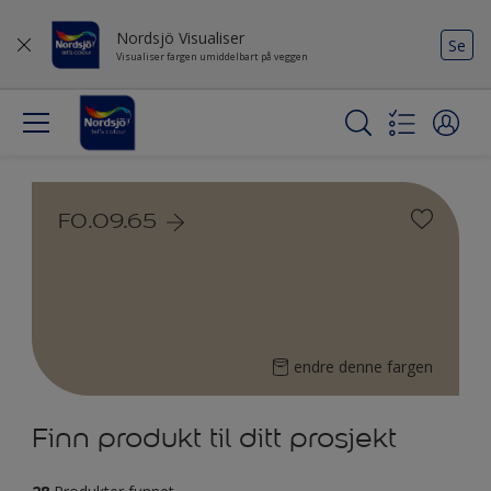
Nordsjö Visualiser
Se
Visualiser fargen umiddelbart på veggen
F0.09.65
endre denne fargen
Finn produkt til ditt prosjekt