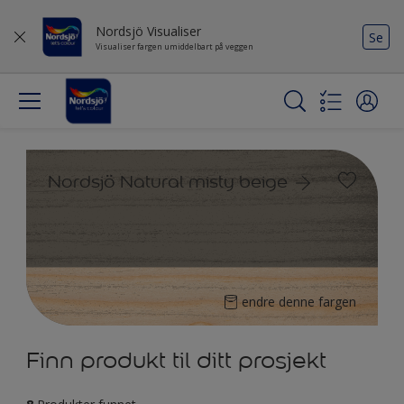
Nordsjö Visualiser
Se
Visualiser fargen umiddelbart på veggen
Nordsjö Natural misty beige
endre denne fargen
Finn produkt til ditt prosjekt