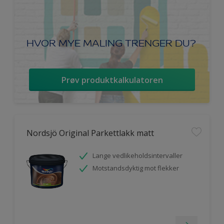
HVOR MYE MALING TRENGER DU?
Prøv produktkalkulatoren
Nordsjö Original Parkettlakk matt
Lange vedlikeholdsintervaller
Motstandsdyktig mot flekker