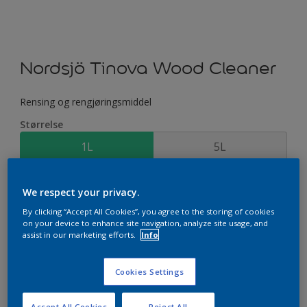
Nordsjö Tinova Wood Cleaner
Rensing og rengjøringsmiddel
Størrelse
1L
5L
Antall
We respect your privacy.
By clicking “Accept All Cookies”, you agree to the storing of cookies
on your device to enhance site navigation, analyze site usage, and
assist in our marketing efforts.
Info
Cookies Settings
Legg i handleliste
Accept All Cookies
Reject All