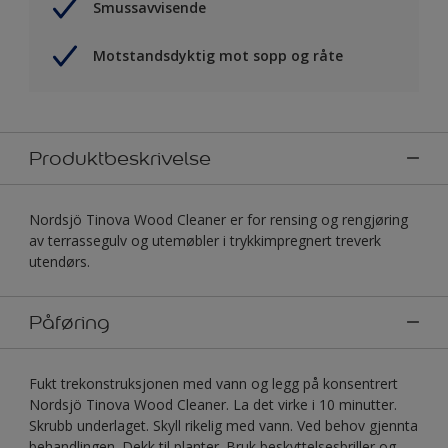
Smussavvisende
Motstandsdyktig mot sopp og råte
Produktbeskrivelse
Nordsjö Tinova Wood Cleaner er for rensing og rengjøring
av terrassegulv og utemøbler i trykkimpregnert treverk
utendørs.
Påføring
Fukt trekonstruksjonen med vann og legg på konsentrert
Nordsjö Tinova Wood Cleaner. La det virke i 10 minutter.
Skrubb underlaget. Skyll rikelig med vann. Ved behov gjennta
behandlingen. Dekk til planter. Bruk beskyttelsesbriller og