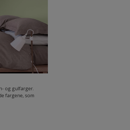
n- og gulfarger.
nde fargene, som