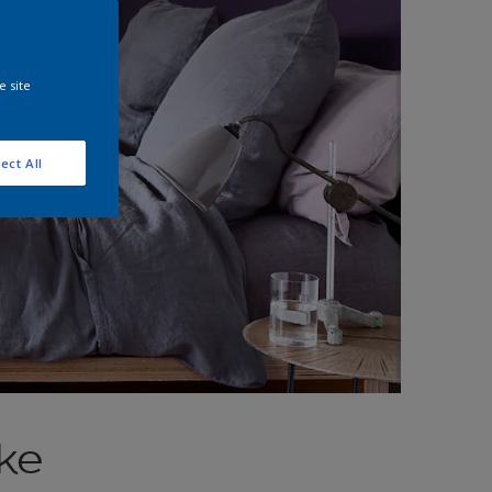
e site
ect All
uke