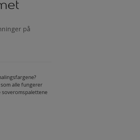
met
emninger på
malingsfargene?
 som alle fungerer
re soveromspalettene