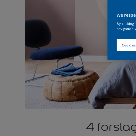
We respe
By clicking
navigation, 
Cookies
4 forsla