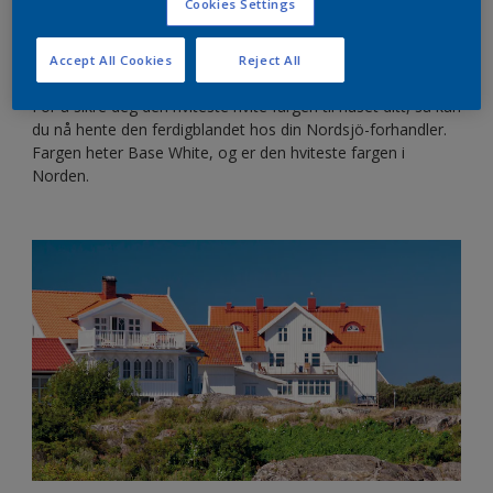
Cookies Settings
fasadeveggen. Velger du en kvalitetsmaling, sikrer du at
verdiene dine holder seg i generasjoner med en ekstrem
Accept All Cookies
Reject All
dekkevne.
For å sikre deg den hviteste hvite fargen til huset ditt, så kan
du nå hente den ferdigblandet hos din Nordsjö-forhandler.
Fargen heter Base White, og er den hviteste fargen i
Norden.