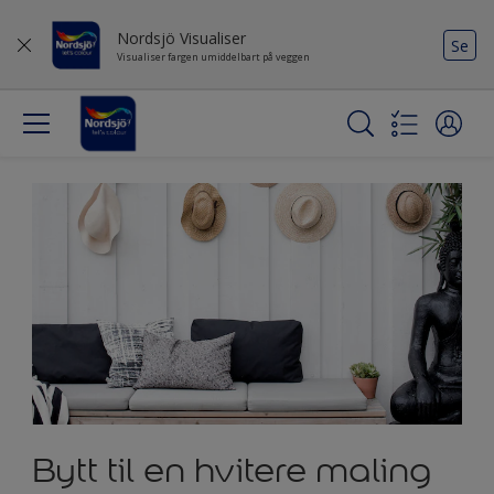
Nordsjö Visualiser
Se
Visualiser fargen umiddelbart på veggen
Bytt til en hvitere maling