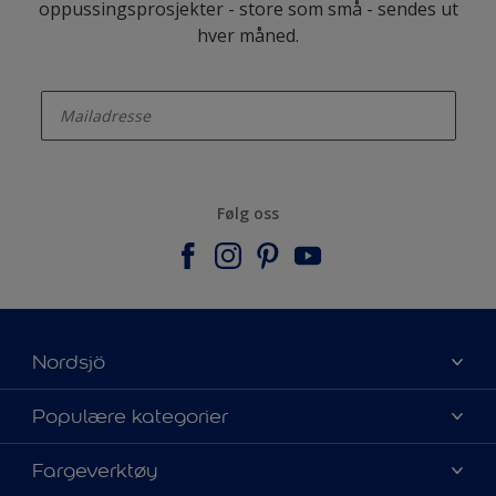
oppussingsprosjekter - store som små - sendes ut
hver måned.
enter-your-email
Følg oss
Nordsjö
Om Nordsjö
Populære kategorier
Kontakt oss
Finn farge
Fargeverktøy
Finn en butikk
Velg produkt