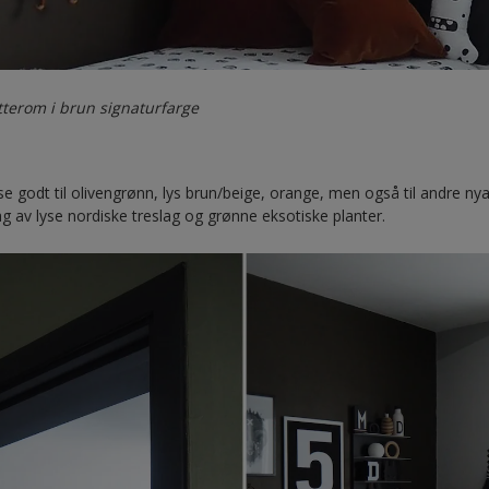
terom i brun signaturfarge
e godt til olivengrønn, lys brun/beige, orange, men også til andre nya
 av lyse nordiske treslag og grønne eksotiske planter.