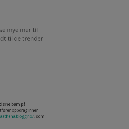
l se mye mer til
t til de trender
d sine barn på
utfører oppdrag innen
llaathena.blogg.no/
, som