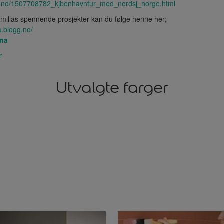
ogg.no/1507708782_kjbenhavntur_med_nordsj_norge.html
amillas spennende prosjekter kan du følge henne her;
a.blogg.no/
ena
r
Utvalgte farger