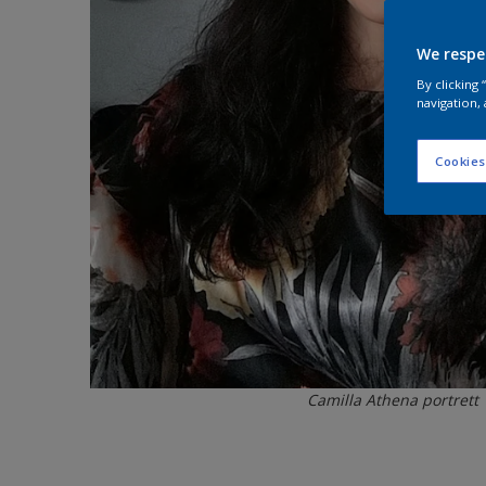
We respe
By clicking
navigation, 
Cookies
Camilla Athena portrett