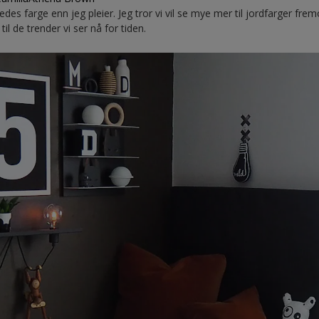
rledes farge enn jeg pleier. Jeg tror vi vil se mye mer til jordfarger fr
il de trender vi ser nå for tiden.