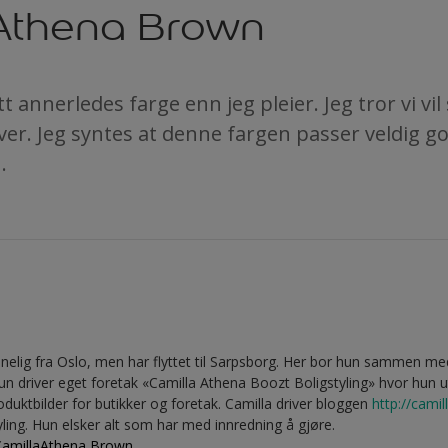
Athena Brown
itt annerledes farge enn jeg pleier. Jeg tror vi vi
er. Jeg syntes at denne fargen passer veldig god
.
:
nnelig fra Oslo, men har flyttet til Sarpsborg. Her bor hun sammen me
un driver eget foretak «Camilla Athena Boozt Boligstyling» hvor hun 
oduktbilder for butikker og foretak. Camilla driver bloggen
http://cami
yling. Hun elsker alt som har med innredning å gjøre.
 CamillaAthena Brown