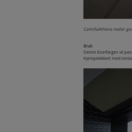
CamillaAthena maler gut
Bruk:
Denne brunfargen vil pass
Kjempelekkert med innslag