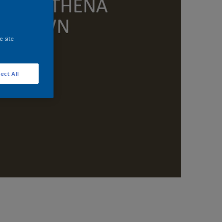
e site
ect All