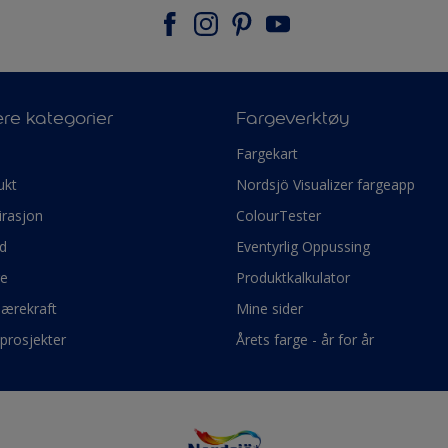
re kategorier
Fargeverktøy
e
Fargekart
ukt
Nordsjö Visualizer fargeapp
irasjon
ColourTester
d
Eventyrlig Oppussing
ge
Produktkalkulator
bærekraft
Mine sider
prosjekter
Årets farge - år for år