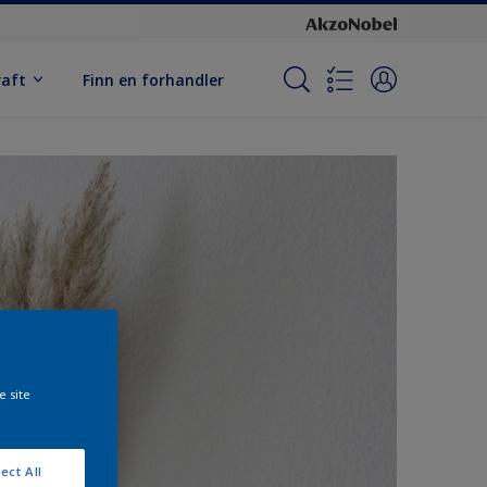
raft
Finn en forhandler
e site
ect All