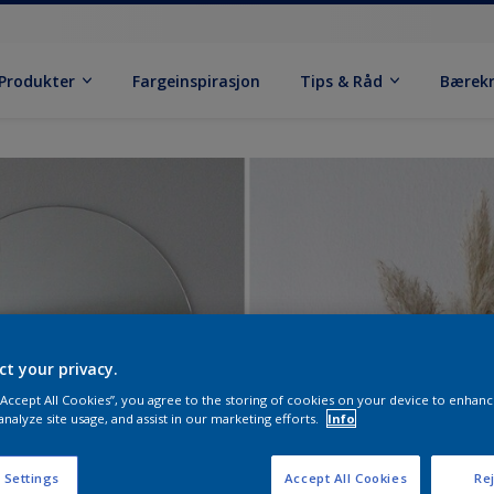
Produkter
Fargeinspirasjon
Tips & Råd
Bærek
ct your privacy.
 “Accept All Cookies”, you agree to the storing of cookies on your device to enhanc
analyze site usage, and assist in our marketing efforts.
Info
 Settings
Accept All Cookies
Rej