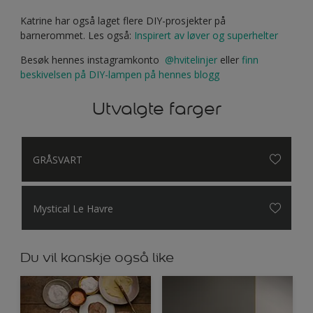
Katrine har også laget flere DIY-prosjekter på
barnerommet. Les også:
Inspirert av løver og superhelter
Besøk hennes instagramkonto
@hvitelinjer
eller
finn
beskivelsen på DIY-lampen på hennes blogg
Utvalgte farger
GRÅSVART
Mystical Le Havre
Du vil kanskje også like