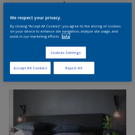
soverommet
We respect your privacy.
Er du ute etter en enkel og billig DIY til
By clicking “Accept All Cookies”, you agree to the storing of cookies
on your device to enhance site navigation, analyze site usage, and
soverommet? Se de flotte lampene @hvitelinjer har
assist in our marketing efforts.
Info
laget,
Cookies Settings
Accept All Cookies
Reject All
Enkle DIY lamper i en fei