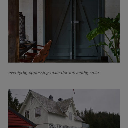
eventyrlig-oppussing-male-dor-innvendig-smia