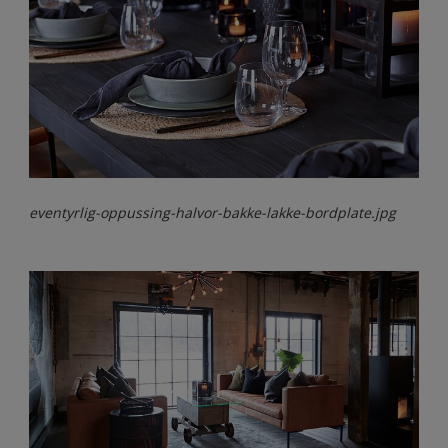
eventyrlig-oppussing-halvor-bakke-lakke-bordplate.jpg