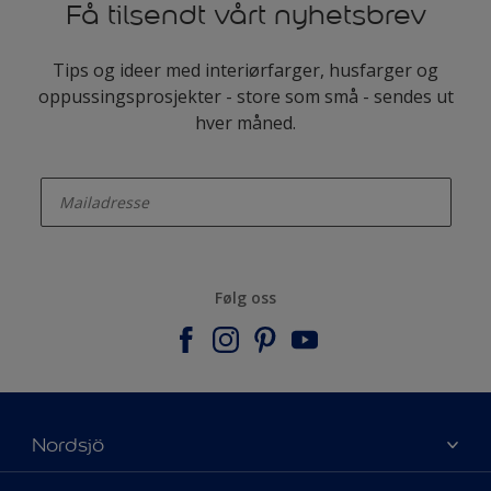
Få tilsendt vårt nyhetsbrev
Tips og ideer med interiørfarger, husfarger og
oppussingsprosjekter - store som små - sendes ut
hver måned.
enter-your-email
Følg oss
Nordsjö
Om Nordsjö