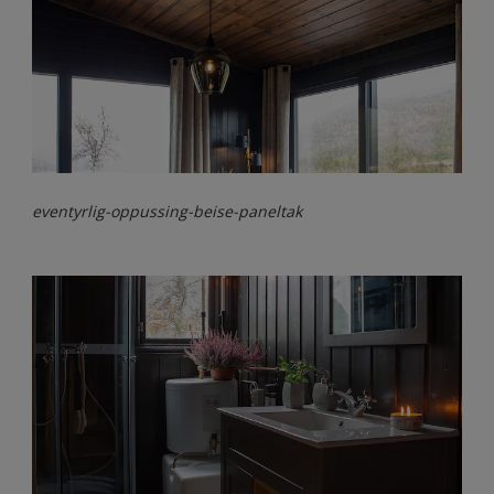
eventyrlig-oppussing-beise-paneltak