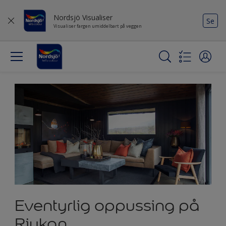
Nordsjö Visualiser
Se
Visualiser fargen umiddelbart på veggen
Eventyrlig oppussing på
Rjukan