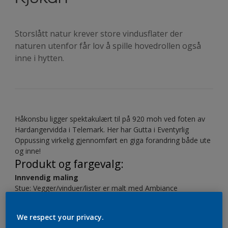
Storslått natur krever store vindusflater der
naturen utenfor får lov å spille hovedrollen også
inne i hytten.
Håkonsbu ligger spektakulært til på 920 moh ved foten av
Hardangervidda i Telemark. Her har Gutta i Eventyrlig
Oppussing virkelig gjennomført en giga forandring både ute
og inne!
Produkt og fargevalg:
Innvendig maling
Stue: Vegger/vinduer/lister er malt med Ambiance
Superfinish matt i farge Signatur Sort. Grunnet først med
Original Kvist og sperrgrunn.
We respect your privacy.
Taket i det store allrommet er beiset med Panellakk i fargen