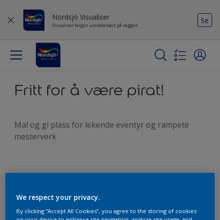
Nordsjö Visualiser
Se
Visualiser fargen umiddelbart på veggen
Fritt for å være pirat!
Mal og gi plass for lekende eventyr og rampete
mesterverk
Fargene
We respect your privacy.
By clicking “Accept All Cookies”, you agree to the storing of cookies
on your device to enhance site navigation, analyze site usage, and