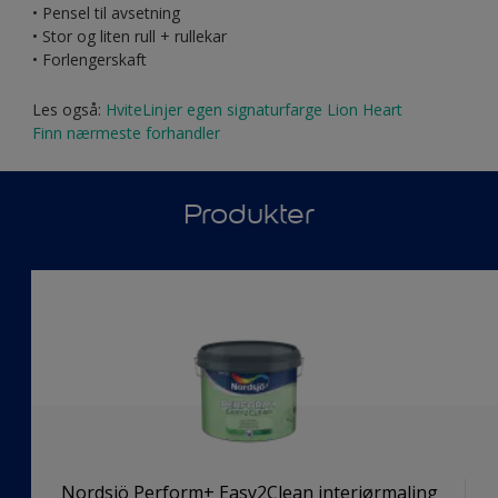
• Pensel til avsetning
• Stor og liten rull + rullekar
• Forlengerskaft
Les også:
HviteLinjer egen signaturfarge Lion Heart
Finn nærmeste forhandler
Produkter
Nordsjö Perform+ Easy2Clean interiørmaling