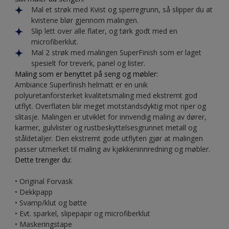
Mal et strøk med Kvist og sperregrunn, så slipper du at
kvistene blør gjennom malingen.
Slip lett over alle flater, og tørk godt med en
microfiberklut.
Mal 2 strøk med malingen SuperFinish som er laget
spesielt for treverk, panel og lister.
Maling som er benyttet på seng og møbler:
Ambiance Superfinish helmatt er en unik
polyuretanforsterket kvalitetsmaling med ekstremt god
utflyt. Overflaten blir meget motstandsdyktig mot riper og
slitasje. Malingen er utviklet for innvendig maling av dører,
karmer, gulvlister og rustbeskyttelsesgrunnet metall og
ståldetaljer. Den ekstremt gode utflyten gjør at malingen
passer utmerket til maling av kjøkkeninnredning og møbler.
Dette trenger du:
• Original Forvask
• Dekkpapp
• Svamp/klut og bøtte
• Evt. sparkel, slipepapir og microfiberklut
• Maskeringstape