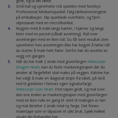
godt, og la det tørke.
Små hull og ujevnheter må sparkles med Nordsjö
Professional Mediumspackel. Følg tørkeanvisningene
på emballasjen. Slip sparklede overflater, og fjern
slipestøvet med en microfiberklut.
Begynn med å male langs kanter, i hjørner og langs
lister med en pensel (såkalt avsetning). Rull over
avsetningen med en liten rull. Du får best resultat uten
ujevnheter hvis avsetningen ikke har begynt å tørke når
du starter å male hele flater. Derfor bør du avsette en
vegg om gangen.
Når du har malt 2 strøk med grunnfargen
HviteLinjer
Dragon Heart
, kan du feste maskeringstapen der du
ønsker at fargefeltet skal males på veggen. Katrine har
her valgt å male en diagonal stripe fra taket, på skrå
ned til gulvlisten i hennes egen signaturfarge
HviteLinjer Lion Heart
. Fest tapen godt, og mal over
den ene enden av maskeringstapen med grunnfargen
med en liten rulle en gang til. Vent til malingen er tørr
og mal deretter 2 strøk med ny farge. Det finnes
malertape som er tilpasset et slikt bruk. Sjekk hvilket
utvalg din forhandler har