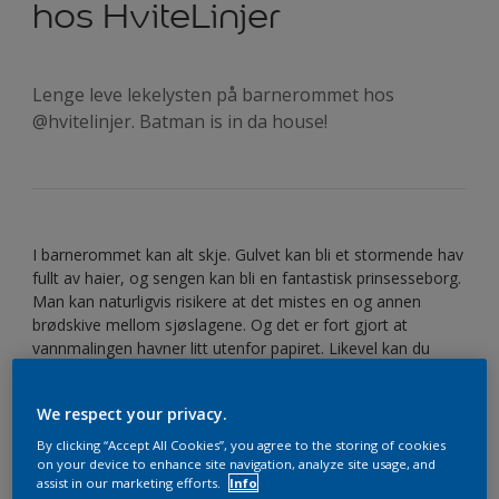
hos HviteLinjer
Lenge leve lekelysten på barnerommet hos
@hvitelinjer. Batman is in da house!
I barnerommet kan alt skje. Gulvet kan bli et stormende hav
fullt av haier, og sengen kan bli en fantastisk prinsesseborg.
Man kan naturligvis risikere at det mistes en og annen
brødskive mellom sjøslagene. Og det er fort gjort at
vannmalingen havner litt utenfor papiret. Likevel kan du
male veggene i barnerommet i en stilig farge. Nordsjö
Perform+ Easy2Clean er en vanntynnbar matt maling som
We respect your privacy.
tåler regelmessig vask. Lenge leve lekelysten. Og fine
barnerom.
By clicking “Accept All Cookies”, you agree to the storing of cookies
on your device to enhance site navigation, analyze site usage, and
assist in our marketing efforts.
Info