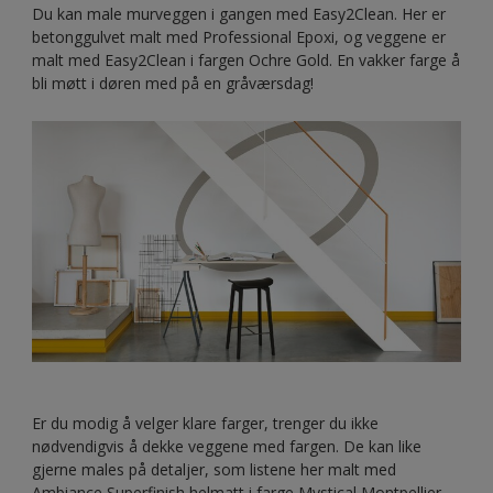
Du kan male murveggen i gangen med Easy2Clean. Her er
betonggulvet malt med Professional Epoxi, og veggene er
malt med Easy2Clean i fargen Ochre Gold. En vakker farge å
bli møtt i døren med på en gråværsdag!
Er du modig å velger klare farger, trenger du ikke
nødvendigvis å dekke veggene med fargen. De kan like
gjerne males på detaljer, som listene her malt med
Ambiance Superfinish helmatt i farge Mystical Montpellier.