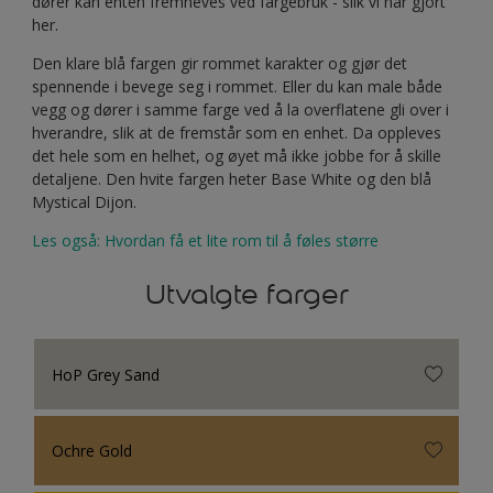
dører kan enten fremheves ved fargebruk - slik vi har gjort
her.
Den klare blå fargen gir rommet karakter og gjør det
spennende i bevege seg i rommet. Eller du kan male både
vegg og dører i samme farge ved å la overflatene gli over i
hverandre, slik at de fremstår som en enhet. Da oppleves
det hele som en helhet, og øyet må ikke jobbe for å skille
detaljene. Den hvite fargen heter Base White og den blå
Mystical Dijon.
Les også: Hvordan få et lite rom til å føles større
Utvalgte farger
HoP Grey Sand
Ochre Gold