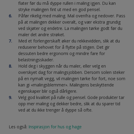
flater før du må dyppe rullen i maling igjen. Du kan
stryke malingen fint ut med en god pensel.
Påfør rikelig med maling. Mal ovenfra og nedover. Pass
på at malingen dekker overalt, og vær ekstra grundig
ved skjøter og endetre. La malingen tørke godt før du
maler det andre strøket.
Med et forlengerskaft øker du rekkevidden, slik at du
reduserer behovet for å flytte på stigen. Det gir
dessuten bedre ergonomi og mindre fare for
belastningsskader.
Hold deg i skyggen når du maler, eller velg en
overskyet dag for malingsjobben. Dersom solen steker
på en nymalt vegg, vil malingen tørke for fort, noe som
kan gi «malingsblemmer». Malingens beskyttende
egenskaper blir også dårligere.
Velg god kvalitet på rulle og pensel. Gode produkter tar
opp mer maling og dekker bedre, slik at du sparer tid
ved at du ikke trenger å dyppe så ofte.
Les også:
Inspirasjon for hus og hage