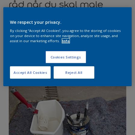
råd når du skal male
huset
We respect your privacy.
By clicking “Accept All Cookies”, you agree to the storing of cookies
Vi gir deg våre beste tips for hvordan du skal male
on your device to enhance site navigation, analyze site usage, and
assist in our marketing efforts.
Info
huset effektivt og med best mulig resultat.
Cookies Settings
Accept All Cookies
Reject All