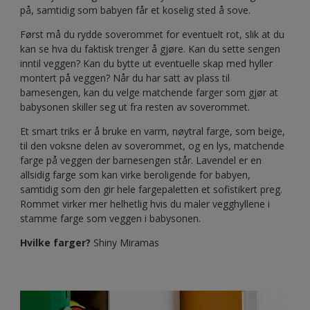
på, samtidig som babyen får et koselig sted å sove.
Først må du rydde soverommet for eventuelt rot, slik at du
kan se hva du faktisk trenger å gjøre. Kan du sette sengen
inntil veggen? Kan du bytte ut eventuelle skap med hyller
montert på veggen? Når du har satt av plass til
barnesengen, kan du velge matchende farger som gjør at
babysonen skiller seg ut fra resten av soverommet.
Et smart triks er å bruke en varm, nøytral farge, som beige,
til den voksne delen av soverommet, og en lys, matchende
farge på veggen der barnesengen står. Lavendel er en
allsidig farge som kan virke beroligende for babyen,
samtidig som den gir hele fargepaletten et sofistikert preg.
Rommet virker mer helhetlig hvis du maler vegghyllene i
stamme farge som veggen i babysonen.
Hvilke farger?
Shiny Miramas