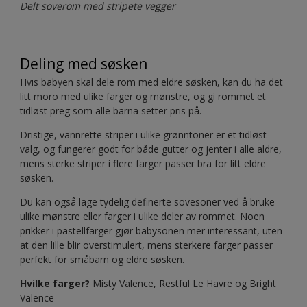
Delt soverom med stripete vegger
Deling med søsken
Hvis babyen skal dele rom med eldre søsken, kan du ha det
litt moro med ulike farger og mønstre, og gi rommet et
tidløst preg som alle barna setter pris på.
Dristige, vannrette striper i ulike grønntoner er et tidløst
valg, og fungerer godt for både gutter og jenter i alle aldre,
mens sterke striper i flere farger passer bra for litt eldre
søsken.
Du kan også lage tydelig definerte sovesoner ved å bruke
ulike mønstre eller farger i ulike deler av rommet. Noen
prikker i pastellfarger gjør babysonen mer interessant, uten
at den lille blir overstimulert, mens sterkere farger passer
perfekt for småbarn og eldre søsken.
Hvilke farger?
Misty Valence, Restful Le Havre og Bright
Valence