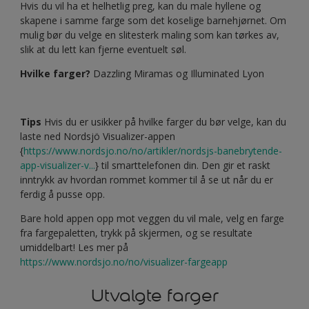
Hvis du vil ha et helhetlig preg, kan du male hyllene og
skapene i samme farge som det koselige barnehjørnet. Om
mulig bør du velge en slitesterk maling som kan tørkes av,
slik at du lett kan fjerne eventuelt søl.
Hvilke farger?
Dazzling Miramas og Illuminated Lyon
Tips
Hvis du er usikker på hvilke farger du bør velge, kan du
laste ned Nordsjö Visualizer-appen
{
https://www.nordsjo.no/no/artikler/nordsjs-banebrytende-
app-visualizer-v...
} til smarttelefonen din. Den gir et raskt
inntrykk av hvordan rommet kommer til å se ut når du er
ferdig å pusse opp.
Bare hold appen opp mot veggen du vil male, velg en farge
fra fargepaletten, trykk på skjermen, og se resultate
umiddelbart! Les mer på
https://www.nordsjo.no/no/visualizer-fargeapp
Utvalgte farger