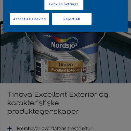
Les mer
Cookies Settings
Accept All Cookies
Reject All
Tinova Excellent Exterior og
karakteristiske
produktegenskaper
Fremhever overflatens trestruktur