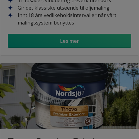
Til fasader, vinduer og treverk utendørs
Gir det klassiske utseende til oljemaling
Inntil 8 års vedlikeholdsintervaller når vårt
malingssystem benyttes
Les mer