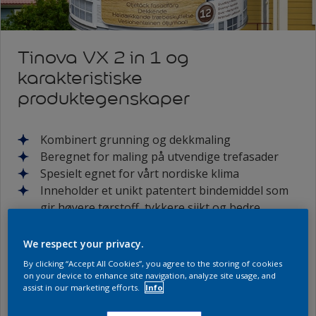
Tinova VX 2 in 1 og
karakteristiske
produktegenskaper
Kombinert grunning og dekkmaling
Beregnet for maling på utvendige trefasader
Spesielt egnet for vårt nordiske klima
Inneholder et unikt patentert bindemiddel som
gir høyere tørstoff, tykkere sjikt og bedre
beskyttelse
Ved bruk av Nordsjö TinovaVX+ 2in1 i system
We respect your privacy.
med Nordsjö Tinova Wood Base Oil resulterer
By clicking “Accept All Cookies”, you agree to the storing of cookies
det i en livslengde opp til 12 år
on your device to enhance site navigation, analyze site usage, and
assist in our marketing efforts.
Info