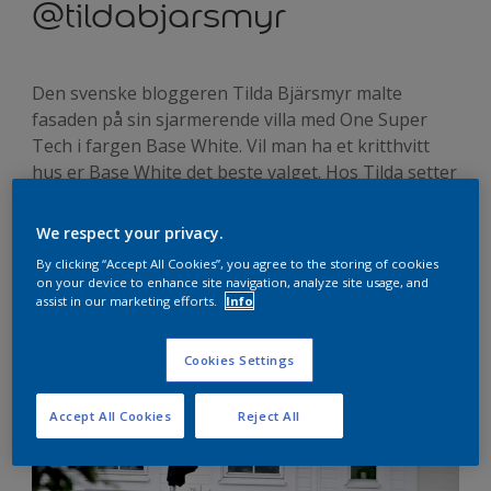
@tildabjarsmyr
Den svenske bloggeren Tilda Bjärsmyr malte
fasaden på sin sjarmerende villa med One Super
Tech i fargen Base White. Vil man ha et kritthvitt
hus er Base White det beste valget. Hos Tilda setter
fargen tonen for hjemmets rene, lyse estetikk.
We respect your privacy.
By clicking “Accept All Cookies”, you agree to the storing of cookies
on your device to enhance site navigation, analyze site usage, and
assist in our marketing efforts.
Info
Fasaden fikk ett løft
Cookies Settings
Accept All Cookies
Reject All