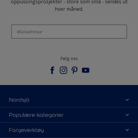
oppussingsprosjekter - store som små - sendes ut
hver måned.
enter-your-email
Følg oss
Nordsjö
Om Nordsjö
Populære kategorier
Kontakt oss
Finn farge
Fargeverktøy
Finn en butikk
Velg produkt