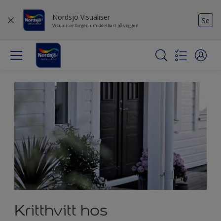
Nordsjö Visualiser
Se
Visualiser fargen umiddelbart på veggen
Kritthvitt hos