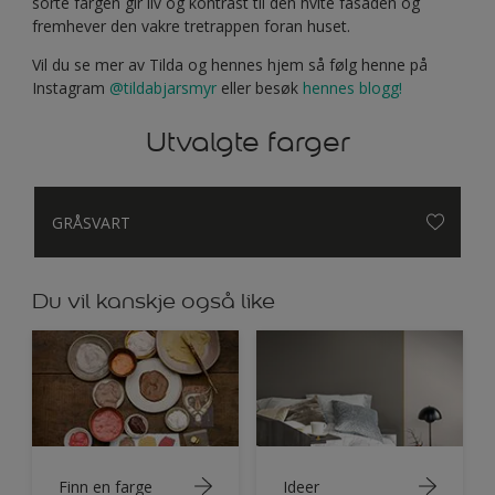
sorte fargen gir liv og kontrast til den hvite fasaden og
fremhever den vakre tretrappen foran huset.
Vil du se mer av Tilda og hennes hjem så følg henne på
Instagram
@tildabjarsmyr
eller besøk
hennes blogg!
Utvalgte farger
GRÅSVART
Du vil kanskje også like
Finn en farge
Ideer