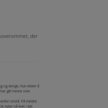
 soverommet, der
g og design, hun elsker å
 har gitt henne over
utenfor Umeå. På mindre
De nyter nå livet i det