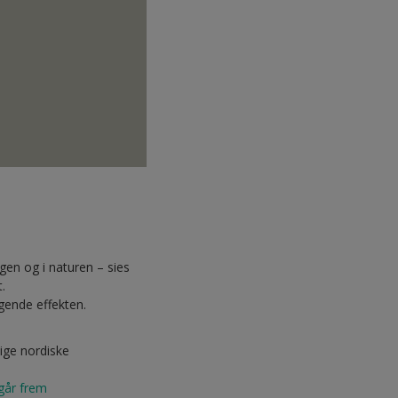
gen og i naturen – sies
t.
igende effekten.
ige nordiske
 går frem