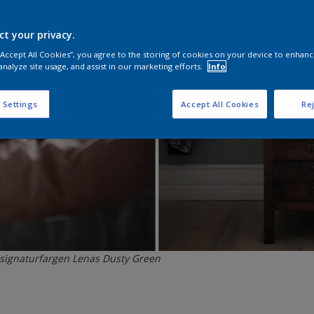
ct your privacy.
 “Accept All Cookies”, you agree to the storing of cookies on your device to enhanc
analyze site usage, and assist in our marketing efforts.
Info
 Settings
Accept All Cookies
Rej
signaturfargen Lenas Dusty Green