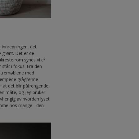
i innredningen, det
v grønt. Det er de
kreste rom synes vi er
 står i fokus. Fra den
til tremøblene med
n dempede grågrønne
 at det blir påtrengende.
 en måte, og jeg bruker
avhengig av hvordan lyset
hjemme hos mange - den