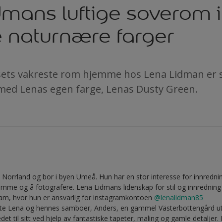
mans luftige soverom i
e naturnære farger
usets vakreste rom hjemme hos Lena Lidman er
med Lenas egen farge, Lenas Dusty Green.
orrland og bor i byen Umeå. Hun har en stor interesse for innrednin
emme og å fotografere. Lena Lidmans lidenskap for stil og innredning
ram, hvor hun er ansvarlig for instagramkontoen
@lenalidman85
jøpte Lena og hennes samboer, Anders, en gammel Västerbottengård 
det til sitt ved hjelp av fantastiske tapeter, maling og gamle detaljer. 