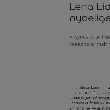
Lena Lid
nydelig
Vi synes et av h
veggene er malt 
Lena Lidman kommer fra N
ha prosjekter på gang hj
22.000 følgere på Instag
For drøyt et år siden k
enn ett år har de gjort ste