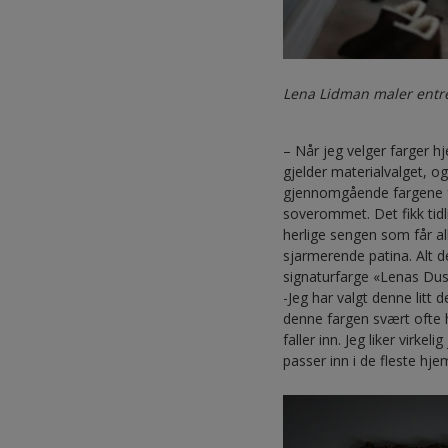
Lena Lidman maler entre
– Når jeg velger farger h
gjelder materialvalget, o
gjennomgående fargene fo
soverommet. Det fikk tidl
herlige sengen som får all
sjarmerende patina. Alt 
signaturfarge «Lenas Dus
-Jeg har valgt denne lit
denne fargen svært ofte 
faller inn. Jeg liker vir
passer inn i de fleste hjem