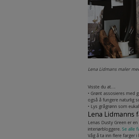
Lena Lidmans maler med
Visste du at….
• Grønt assosieres med go
også å fungere naturlig so
• Lys grågrønn som eukaly
Lena Lidmanns f
Lenas Dusty Green er en d
interiørbloggere.
Se alle 
Våg å ta inn flere farger 