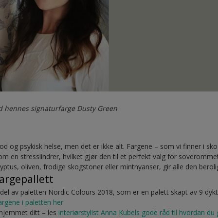
 hennes signaturfarge Dusty Green
d og psykisk helse, men det er ikke alt. Fargene – som vi finner i sko
m en stresslindrer, hvilket gjør den til et perfekt valg for soveromme
ptus, oliven, frodige skogstoner eller mintnyanser, gir alle den berol
argepallett
el av paletten Nordic Colours 2018, som er en palett skapt av 9 dykt
fargene i paletten her
i hjemmet ditt – les
interiørstylist Anna Kubels gode råd til hvordan du