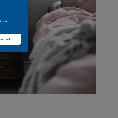
e site
ect All