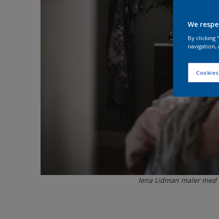
We respe
By clicking
navigation, 
Cookies
lena Lidman maler med 