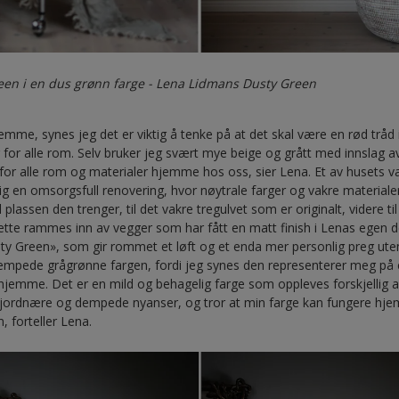
en i en dus grønn farge - Lena Lidmans Dusty Green
jemme, synes jeg det er viktig å tenke på at det skal være en rød tråd 
g for alle rom. Selv bruker jeg svært mye beige og grått med innslag a
r alle rom og materialer hjemme hos oss, sier Lena. Et av husets va
ig en omsorgsfull renovering, hvor nøytrale farger og vakre materialer
 plassen den trenger, til det vakre tregulvet som er originalt, videre 
dette rammes inn av vegger som har fått en matt finish i Lenas ege
ty Green», som gir rommet et løft og et enda mer personlig preg uten
t dempede grågrønne fargen, fordi jeg synes den representerer meg på
hjemme. Det er en mild og behagelig farge som oppleves forskjellig 
kelig jordnære og dempede nyanser, og tror at min farge kan fungere 
, forteller Lena.