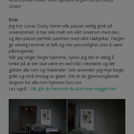
Green
Bruk:
Jeg tror Lenas Dusty Green ville passet veldig godt på
soverommet. Vi har selv malt om vårt soverom med den,
og den passer perfekt sammen med våre takbjelker. Fargen
gir virkelig rommet et løft og mer personlighet uten å være
påtrengende.
Når jag velger farger hjemme, synes jeg det er viktig å
tenke på at det skal være en rød tråd i interiøret og det
gjelder alle rom og materialer. Selv anvender jeg mye beige,
grått og små innslag av grønt. Det er de gjennomgående
fargene for alle rom hjemme hos oss.
Les også: .
Slik går du frem når du skal male veggen her