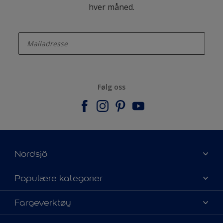
hver måned.
enter-your-email
Følg oss
Nordsjö
Om Nordsjö
Populære kategorier
Kontakt oss
Finn farge
Fargeverktøy
Finn en butikk
Velg produkt
Mine favoritter
Fargekart