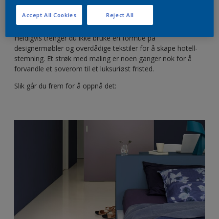
dem. Men soverom er ikke bare rom for å sove i. De er
også et fristed hvor vi kan slappe av og finnero etter en
Accept All Cookies
Reject All
stresset dag.
Heldigvis trenger du ikke bruke en formue på
designermøbler og overdådige tekstiler for å skape hotell-
stemning. Et strøk med maling er noen ganger nok for å
forvandle et soverom til et luksuriøst fristed.
Slik går du frem for å oppnå det: