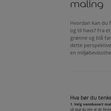
maling
Hvordan kan du få 
og til havs? Fra 
grønne og blå far
dette perspektive
en miljøbevissth
Hva bør du tenke
1. Velg vannbasert ma
så skal du vite at de fle