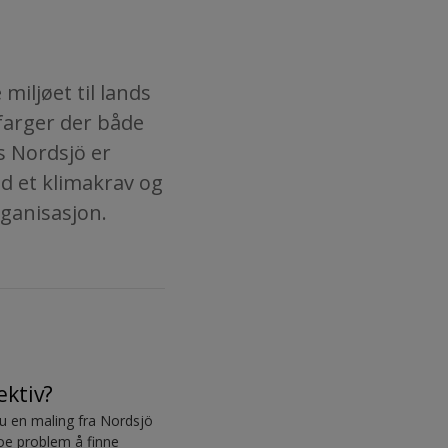
miljøet til lands
 farger der både
s Nordsjö er
ed et klimakrav og
rganisasjon.
ektiv?
du en maling fra Nordsjö
noe problem å finne