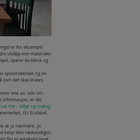
regel er for eksempel
ndre utslipp enn materialer
empel, sparer du klima og
av sponmateriale og en
ål (om det skal brukes
tene sine av, selv om
e informasjon, er det
rust me - Miljø og maling
vanemerket, EU Ecolabel,
selv at jo nærmere, jo
nd betyr ikke nødvendigvis
ed fly) er antakelig langt