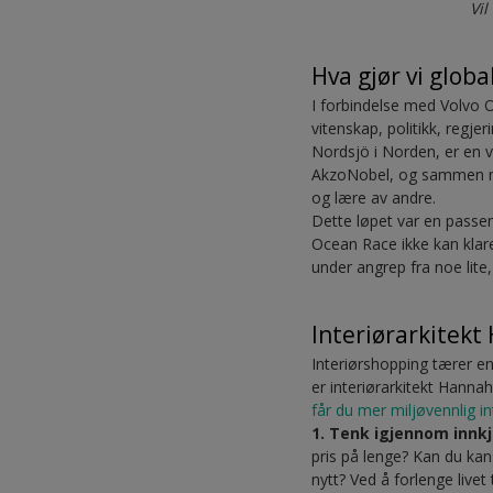
Vi
Hva gjør vi globa
I forbindelse med Volvo 
vitenskap, politikk, regj
Nordsjö i Norden, er en v
AkzoNobel, og sammen med
og lære av andre.
Dette løpet var en passen
Ocean Race ikke kan klare 
under angrep fra noe lite,
Interiørarkitekt
Interiørshopping tærer en
er interiørarkitekt Hanna
får du mer miljøvennlig in
1. Tenk igjennom innk
pris på lenge? Kan du kans
nytt? Ved å forlenge livet