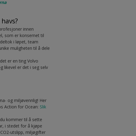
arna
l havs?
profesjoner innen
l, som er konsernet til
deltok i løpet, team
ike muligheten til å dele
det er en ting Volvo
 likevel er det i seg selv
ma- og miljøvennlig! Her
hos Action for Ocean:
Slik
 du kommer til å sette
r, i stedet for å kjøpe
CO2-utslipp, miljøgifter