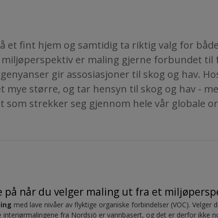
et fint hjem og samtidig ta riktig valg for både 
et miljøperspektiv er maling gjerne forbundet til
genyanser gir assosiasjoner til skog og hav. Ho
t mye større, og tar hensyn til skog og hav - m
et som strekker seg gjennom hele vår globale o
 på når du velger maling ut fra et miljøpersp
ling
med lave nivåer av flyktige organiske forbindelser (VOC). Velger 
ste interiørmalingene fra Nordsjö er vannbasert, og det er derfor ikke 