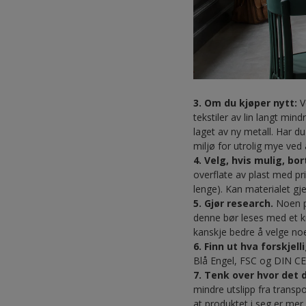
3. Om du kjøper nytt:
V
tekstiler av lin langt min
laget av ny metall. Har du
miljø for utrolig mye ved 
4. Velg, hvis mulig, bo
overflate av plast med pr
lenge). Kan materialet gje
5. Gjør research.
Noen p
denne bør leses med et kr
kanskje bedre å velge no
6. Finn ut hva forskje
Blå Engel, FSC og DIN 
7. Tenk over hvor det 
mindre utslipp fra transp
at produktet i seg er mer 