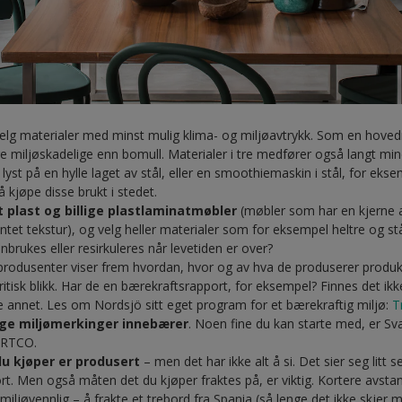
elg materialer med minst mulig klima- og miljøavtrykk. Som en hoved
dre miljøskadelige enn bomull. Materialer i tre medfører også langt mi
 lyst på en hylle laget av stål, eller en smoothiemaskin i stål, for eks
å kjøpe disse brukt i stedet.
rt plast og billige plastlaminatmøbler
(møbler som har en kjerne 
intet tekstur), og velg heller materialer som for eksempel heltre og st
nbrukes eller resirkuleres når levetiden er over?
rodusenter viser frem hvordan, hvor og av hva de produserer produk
itisk blikk. Har de en bærekraftsrapport, for eksempel? Finnes det ikk
e annet. Les om Nordsjö sitt eget program for et bærekraftig miljø:
T
llige miljømerkinger innebærer
. Noen fine du kan starte med, er S
CERTCO.
du kjøper er produsert
– men det har ikke alt å si. Det sier seg litt 
ort. Men også måten det du kjøper fraktes på, er viktig. Kortere avsta
miljøvennlig – å frakte et trebord fra Spania (så lenge det ikke skjer m