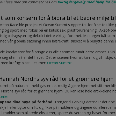
l du lese mer om rommet? Les om
Riktig fargevalg med hjelp fra b
lt som konsern for å bidra til et bedre miljø ti
Ocean Race ble prosjektet Ocean Summits opprettet for å sette ulike 
ering og sport med fokus på en kritisk sak: plastforurensning. AkzoNobe
iktig bidragsyter og deltok i dette viktige forumet. Med egen båt som 
 vår globale satsning innen bærekraft, ønsket vi å benytte denne un
de katalysator for å bringe oss alle sammen rundt dette emnet. Hvis 
seg uten, så er det havet. Det er scenen hvor alt kan - og vil - skje, og
 men kraftig: plast. Les mer:
Ocean Summit
 Hannah Nordhs syv råd for et grønnere hjem
ormt på naturen – heldigvis er det mulig å gjøre hjemmet sitt mer kli
h Nordhs syv råd for et grønnere hjem. Du kan lese hele artikkelene 
teriør
jøpene dine nøye på forhånd.
Trenger du virkelig dette? Er det noe
kje heller bytte om litt og fikse på møblene og tingene du allerede ha
 til møbler som allerede eksisterer, sparer du verden og havet for mer 