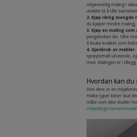
miljøvennlig maling i ak
utviklet til å tåle barnehe
2. Kjøp riktig mengde 
du kjøper mindre maling, 
3. Kjøp en maling som
pengeboken din. Våre test
å bruke kvalitet som bidr
4. Gjenbruk av møbler.
sprøytemalt utseende, og 
med. Malingen er i tillegg
Hvordan kan du 
Hvis dere er en miljøbevis
Hvilke typer bleier skal
måte som ikke skader hver
miljøriktige barneromsid