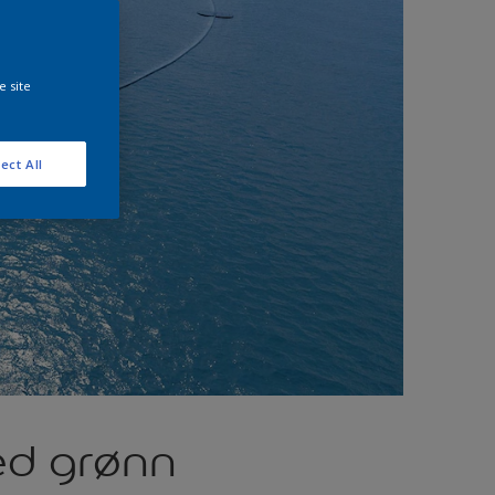
e site
ect All
ed grønn