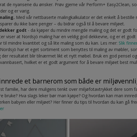
kurat de nyansene du ønsker. Prøv gjerne vår Perform+ Easy2Clean, 
nder og er varig.
maling.
Med vår nettbaserte malingkalkulator er det enkelt å bestille
sparer du ikke bare penger – du bidrar også til å bevare miljøet.
 dekker godt
- da kjøper du mindre mengde maling og det er godt fo
er viser at Nordsjö maling har en veldig god dekkevne, og er et godt 
ar til mindre kvantitet og så lite maling som du kan. Les mer:
Slik finn
Nordsjö har et eget sortiment som benyttes til maling av møbler, so
der resultatet blir tilnærmet likt et nytt møbel. Bruk en god pensel og
 vannbasert, hvilket er et godt argument for å bevare miljøet best mul
innrede et barnerom som både er miljøvennlig
st familie, har dere muligens tenkt over miljøfotavtrykket dere som fa
 dere bruke? Hva slags leker bør man kjøpe? Og hvordan kan man innr
ken babyen eller miljøet? Her finner du tips til hvordan du kan gå frem
eer