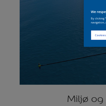
We respe
By clicking
navigation, 
Cookies
Miljø o