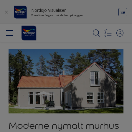
Nordsjö Visualiser
Se
Visualiser fargen umiddelbart på veggen
Moderne nymalt murhus