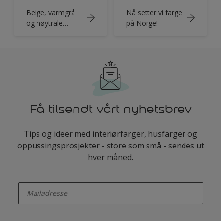
Beige, varmgrå
Nå setter vi farge
og nøytrale
på Norge!
husfarger
Få tilsendt vårt nyhetsbrev
Tips og ideer med interiørfarger, husfarger og
oppussingsprosjekter - store som små - sendes ut
hver måned.
enter-your-email