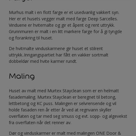
Murhus malt i en flott farge er et usedvanlig vakkert syn.
Her er et husets vegger malt med farge Deep Sarcelles.
Vinduene er hvitemalte og gir et åpent og rent uttrykk.
Grunnmuren er malt i en litt mørkere farge for å gi tyngde
og forankring til huset.
De hvitmalte vinduskarmene gir huset et stilrent
uttrykk..Inngangspartiet har fått en vakker sortmalt
dobbeldør med hvite karmer rundt.
Maling
Huset av malt med Murtex Stayclean som er en helmatt
fasademaling. Murtex Stayclean er beregnet til betong,
lettbetong og KC puss. Malingen er selvrensende og vil
holde fasaden ren år etter år ved at regnvann skyller
overflaten og tar med seg smuss og evt. sopp- og algevekst
fra overflaten når det renner av.
Dør og vinduskarmer er malt med malingen ONE Door &