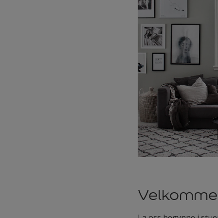
Velkommen 
La oss begynne i stuen