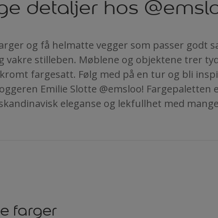
ige detaljer hos @emsl
farger og få helmatte vegger som passer god
 vakre stilleben. Møblene og objektene trer ty
omt fargesatt. Følg med på en tur og bli insp
bloggeren Emilie Slotte @emsloo! Fargepaletten
 skandinavisk eleganse og lekfullhet med mange 
 farger