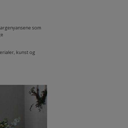
ke fargenyansene som
ge
erialer, kunst og