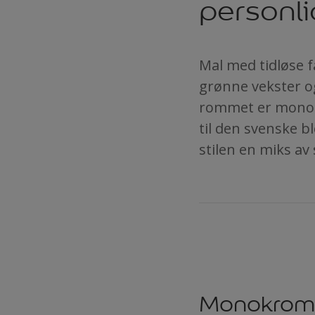
personl
Mal med tidløse 
grønne vekster og
rommet er monokr
til den svenske 
stilen en miks av
Monokrome