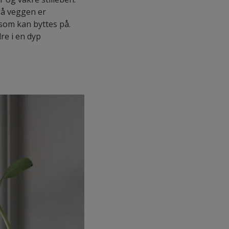
på veggen er
 som kan byttes på.
re i en dyp