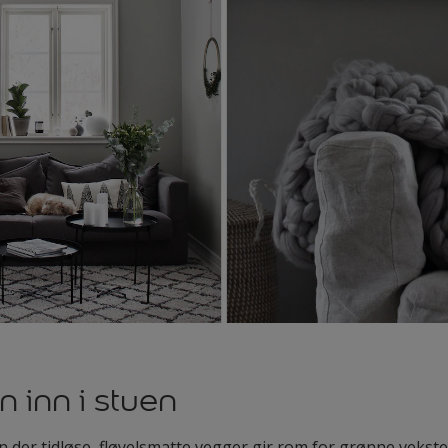
inn i stuen
 der tidløse, fløyelsmatte vegger gir rom for grønne vekster