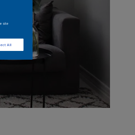
e site
ect All