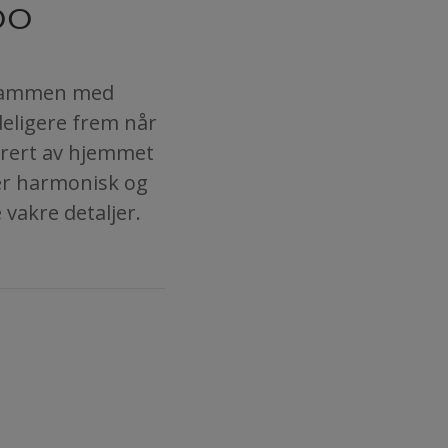
oo
t sammen med
deligere frem når
irert av hjemmet
 er harmonisk og
vakre detaljer.