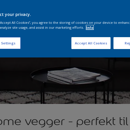
ct your privacy.
 “Accept All Cookies”, you agree to the storing of cookies on your device to enhanc
analyze site usage, and assist in our marketing efforts.
Info
 Settings
Accept All Cookies
Rej
e vegger - perfekt til