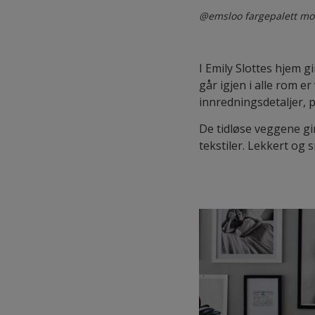
@emsloo fargepalett mo
I Emily Slottes hjem 
går igjen i alle rom e
innredningsdetaljer, p
De tidløse veggene gir
tekstiler. Lekkert og s