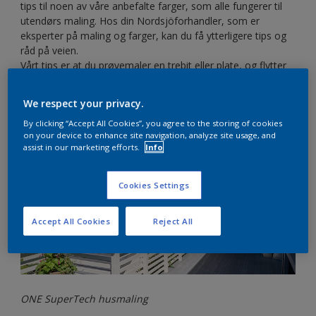
tips til noen av våre anbefalte farger, som alle fungerer til
utendørs maling. Hos din Nordsjöforhandler, som er
eksperter på maling og farger, kan du få ytterligere tips og
råd på veien.
Vårt tips er at du prøvemaler en trebit eller plate, og flytter
denne rundt for å se hvordan fargen oppleves ved ulike tider
på døgnet, og i ulike værforhold.
We respect your privacy.
By clicking “Accept All Cookies”, you agree to the storing of cookies
on your device to enhance site navigation, analyze site usage, and
assist in our marketing efforts.
Info
Cookies Settings
Accept All Cookies
Reject All
ONE SuperTech husmaling