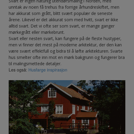
Svart er ingen naturlig utendørsmaling i Norden, med
unntak av noen få trehus fra forrige århundreskiftet, men
har akkurat som grått, blitt svært populær de seneste
årene. Likevel er det akkurat som med hvitt, svart er ikke
alltid svart. Det vi ofte ser som svart, er mange ganger
mørkegrått eller mørkebrunt.
Svart eller nesten svart, kan fungere på de fleste hustyper,
men vi finner det mest på moderne arkitektur, der den kan
være svært effektfull og bidra til å løfte arkitekturen. Svarte
hus smelter ofte inn mot en mørk bakgrunn og fungerer bra
til malingsmettede detaljer.
Les også:
Husfarge inspirasjon