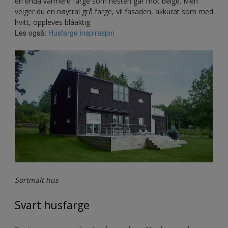
en enda varmere farge som nesten går mot beige. Men
velger du en nøytral grå farge, vil fasaden, akkurat som med
hvitt, oppleves blåaktig.
Les også:
Husfarge inspirasjon
Sortmalt hus
Svart husfarge