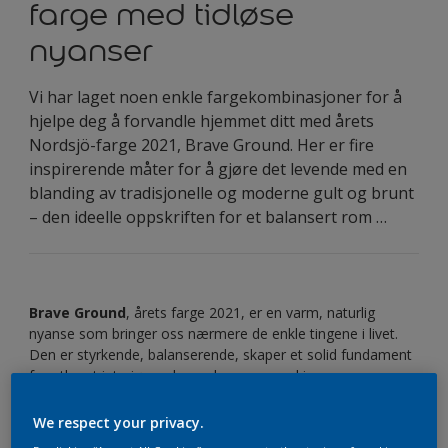
farge med tidløse
nyanser
Vi har laget noen enkle fargekombinasjoner for å
hjelpe deg å forvandle hjemmet ditt med årets
Nordsjö-farge 2021, Brave Ground. Her er fire
inspirerende måter for å gjøre det levende med en
blanding av tradisjonelle og moderne gult og brunt
– den ideelle oppskriften for et balansert rom …
Brave Ground
, årets farge 2021, er en varm, naturlig
nyanse som bringer oss nærmere de enkle tingene i livet.
Den er styrkende, balanserende, skaper et solid fundament
for ethvert interiør og lar andre nyanser skinne.
De klassiske og moderne nyansene av gult, oker og myk
We respect your privacy.
brunt fra vår tidløse palett fungerer utmerket med Brave