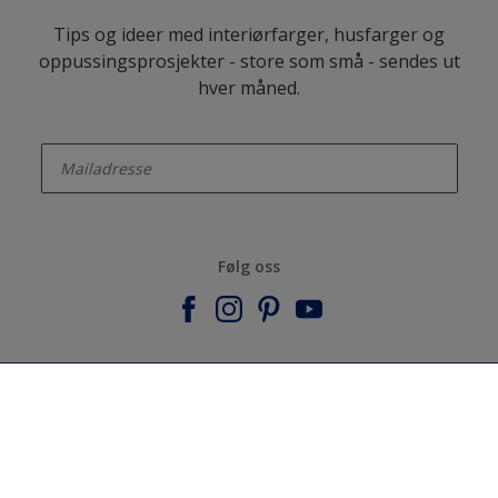
Tips og ideer med interiørfarger, husfarger og
oppussingsprosjekter - store som små - sendes ut
hver måned.
enter-your-email
Følg oss
Nordsjö
Om Nordsjö
Populære kategorier
Kontakt oss