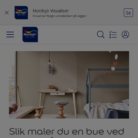
Nordsjö Visualiser
Se
Visualiser fargen umiddelbart på veggen
Slik maler du en bue ved