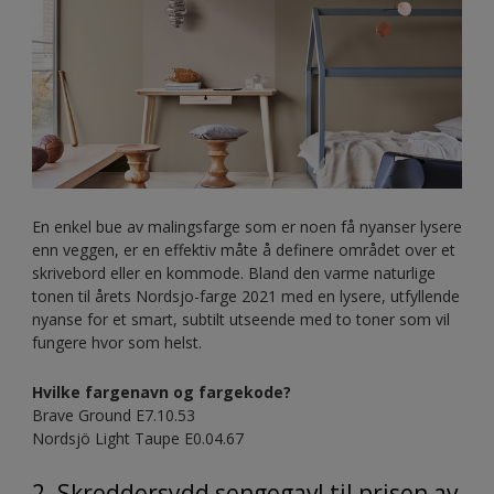
En enkel bue av malingsfarge som er noen få nyanser lysere
enn veggen, er en effektiv måte å definere området over et
skrivebord eller en kommode. Bland den varme naturlige
tonen til årets Nordsjo-farge 2021 med en lysere, utfyllende
nyanse for et smart, subtilt utseende med to toner som vil
fungere hvor som helst.
Hvilke fargenavn og fargekode?
Brave Ground E7.10.53
Nordsjö Light Taupe E0.04.67
2. Skreddersydd sengegavl til prisen av