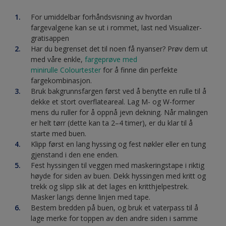
For umiddelbar forhåndsvisning av hvordan
fargevalgene kan se ut i rommet, last ned Visualizer-
gratisappen
Har du begrenset det til noen få nyanser? Prøv dem ut
med våre enkle,
fargeprøve med
minirulle Colourtester
for å finne din perfekte
fargekombinasjon.
Bruk bakgrunnsfargen først ved å benytte en rulle til å
dekke et stort overflateareal. Lag M- og W-former
mens du ruller for å oppnå jevn dekning. Når malingen
er helt tørr (dette kan ta 2–4 timer), er du klar til å
starte med buen.
Klipp først en lang hyssing og fest nøkler eller en tung
gjenstand i den ene enden.
Fest hyssingen til veggen med maskeringstape i riktig
høyde for siden av buen. Dekk hyssingen med kritt og
trekk og slipp slik at det lages en kritthjelpestrek.
Masker langs denne linjen med tape.
Bestem bredden på buen, og bruk et vaterpass til å
lage merke for toppen av den andre siden i samme