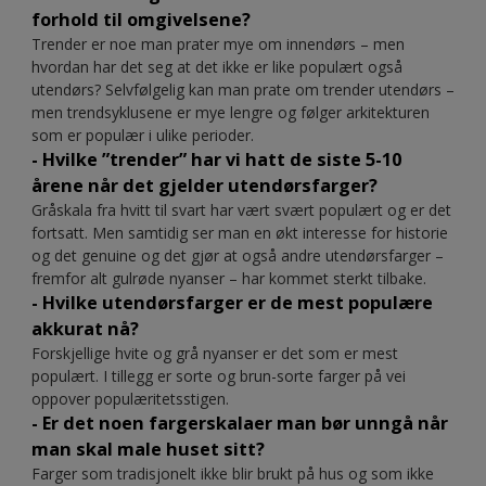
forhold til omgivelsene?
Trender er noe man prater mye om innendørs – men
hvordan har det seg at det ikke er like populært også
utendørs? Selvfølgelig kan man prate om trender utendørs –
men trendsyklusene er mye lengre og følger arkitekturen
som er populær i ulike perioder.
- Hvilke ”trender” har vi hatt de siste 5-10
årene når det gjelder utendørsfarger?
Gråskala fra hvitt til svart har vært svært populært og er det
fortsatt. Men samtidig ser man en økt interesse for historie
og det genuine og det gjør at også andre utendørsfarger –
fremfor alt gulrøde nyanser – har kommet sterkt tilbake.
- Hvilke utendørsfarger er de mest populære
akkurat nå?
Forskjellige hvite og grå nyanser er det som er mest
populært. I tillegg er sorte og brun-sorte farger på vei
oppover populæritetsstigen.
- Er det noen fargerskalaer man bør unngå når
man skal male huset sitt?
Farger som tradisjonelt ikke blir brukt på hus og som ikke