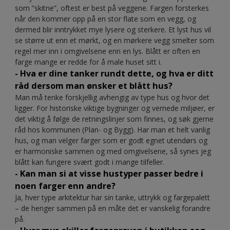
som ”skitne”, oftest er best på veggene. Fargen forsterkes
når den kommer opp på en stor flate som en vegg, og
dermed blir inntrykket mye lysere og sterkere. Et lyst hus vil
se større ut enn et mørkt, og en mørkere vegg smelter som
regel mer inn i omgivelsene enn en lys. Blått er often en
farge mange er redde for å male huset sitt i.
- Hva er dine tanker rundt dette, og hva er ditt
råd dersom man ønsker et blått hus?
Man må tenke forskjellig avhengig av type hus og hvor det
ligger. For historiske viktige bygninger og vernede miljøer, er
det viktig å følge de retningslinjer som finnes, og søk gjerne
råd hos kommunen (Plan- og Bygg). Har man et helt vanlig
hus, og man velger farger som er godt egnet utendørs og
er harmoniske sammen og med omgivelsene, så synes jeg
blått kan fungere svært godt i mange tilfeller.
- Kan man si at visse hustyper passer bedre i
noen farger enn andre?
Ja, hver type arkitektur har sin tanke, uttrykk og fargepalett
– de henger sammen på en måte det er vanskelig forandre
på.