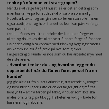
tenke på når man er i startgropen?
Når du skal velge farge til huset, så er det en del ting som
man bør tenke på for at det skal bli så bra som mulig.
Husets arkitektur og omgivelser spiller en stor rolle – men
også tradisjoner og hvor i landet du bor, kan påvirke farger
som passer bra.
Det kan finnes enkelte områder der kun noen farger er
tillatt, og da kreves det tillatelse til å endre farge på fasaden.
Da er det viktig å ta kontakt med Plan- og bygningsetaten i
din kommune for å få greie på hva som gjelder.
Fargesetting til kunder er noe som du har arbeidet mye med
de siste årene.
- Hvordan tenker du – og hvordan legger du
opp arbeidet når du får en forespørsel fra en
kunde?
Jeg går alltid ut fra husets arkitektur, tilstøtende bygninger
og hvor huset ligger. Ofte er en del farger gitt og må tas
hensyn til – alt fra fargen på taket, vinduer som ikke skal
males om, til tegl på tilbygg. Helheten er viktig – både for
huseieren og naboene.