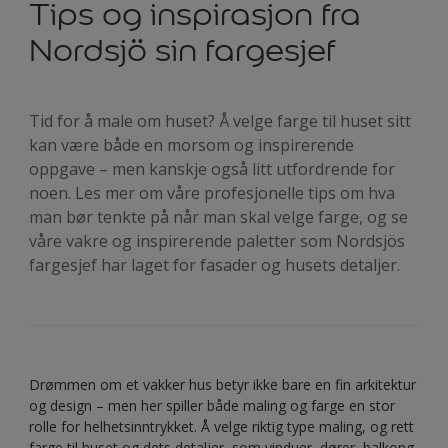
Tips og inspirasjon fra
Nordsjö sin fargesjef
Tid for å male om huset? Å velge farge til huset sitt
kan være både en morsom og inspirerende
oppgave – men kanskje også litt utfordrende for
noen. Les mer om våre profesjonelle tips om hva
man bør tenkte på når man skal velge farge, og se
våre vakre og inspirerende paletter som Nordsjös
fargesjef har laget for fasader og husets detaljer.
Drømmen om et vakker hus betyr ikke bare en fin arkitektur
og design – men her spiller både maling og farge en stor
rolle for helhetsinntrykket. Å velge riktig type maling, og rett
farge til huset og dets detaljer, som vinduer, dører, balkong,