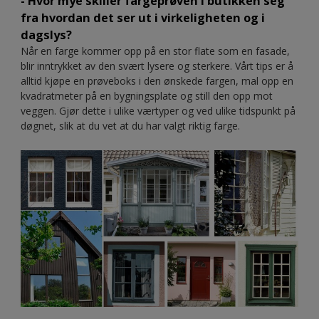
- Hvor mye skiller fargeprøven i butikken seg
fra hvordan det ser ut i virkeligheten og i
dagslys?
Når en farge kommer opp på en stor flate som en fasade,
blir inntrykket av den svært lysere og sterkere. Vårt tips er å
alltid kjøpe en prøveboks i den ønskede fargen, mal opp en
kvadratmeter på en bygningsplate og still den opp mot
veggen. Gjør dette i ulike værtyper og ved ulike tidspunkt på
døgnet, slik at du vet at du har valgt riktig farge.