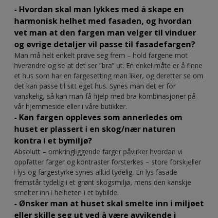
- Hvordan skal man lykkes med å skape en
harmonisk helhet med fasaden, og hvordan
vet man at den fargen man velger til vinduer
og øvrige detaljer vil passe til fasadefargen?
Man må helt enkelt prøve seg frem – hold fargene mot
hverandre og se at det ser ”bra” ut. En enkel måte er å finne
et hus som har en fargesetting man liker, og deretter se om
det kan passe til sitt eget hus. Synes man det er for
vanskelig, så kan man få hjelp med bra kombinasjoner på
vår hjemmeside eller i våre butikker.
- Kan fargen oppleves som annerledes om
huset er plassert i en skog/nær naturen
kontra i et bymiljø?
Absolutt – omkringliggende farger påvirker hvordan vi
oppfatter farger og kontraster forsterkes – store forskjeller
i lys og fargestyrke synes alltid tydelig. En lys fasade
fremstår tydelig i et grønt skogsmiljø, mens den kanskje
smelter inn i helheten i et bybilde.
- Ønsker man at huset skal smelte inn i miljøet
eller skille seg ut ved å være avvikende i