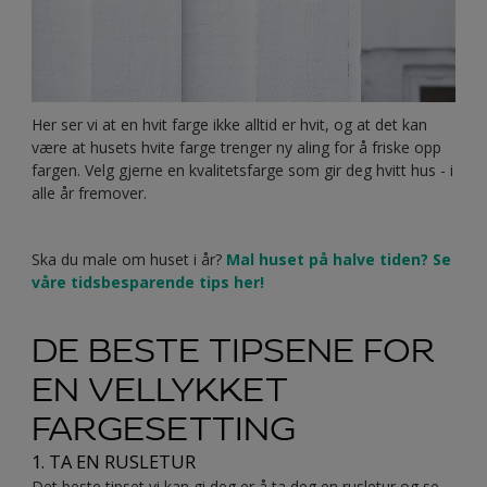
Her ser vi at en hvit farge ikke alltid er hvit, og at det kan
være at husets hvite farge trenger ny aling for å friske opp
fargen. Velg gjerne en kvalitetsfarge som gir deg hvitt hus - i
alle år fremover.
Ska du male om huset i år?
Mal huset på halve tiden? Se
våre tidsbesparende tips her!
DE BESTE TIPSENE FOR
EN VELLYKKET
FARGESETTING
1. TA EN RUSLETUR
Det beste tipset vi kan gi deg er å ta deg en rusletur og se