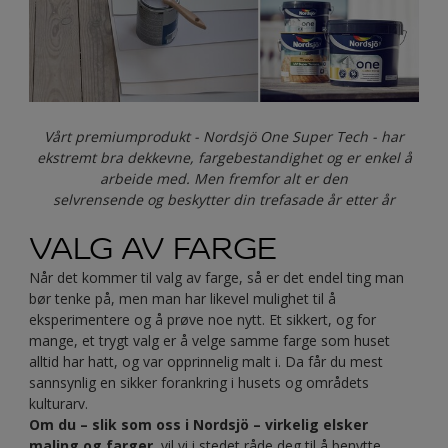
Vårt premiumprodukt - Nordsjö One Super Tech - har
ekstremt bra dekkevne, fargebestandighet og er enkel å
arbeide med. Men fremfor alt er den
selvrensende og beskytter din trefasade år etter år
VALG AV FARGE
Når det kommer til valg av farge, så er det endel ting man
bør tenke på, men man har likevel mulighet til å
eksperimentere og å prøve noe nytt. Et sikkert, og for
mange, et trygt valg er å velge samme farge som huset
alltid har hatt, og var opprinnelig malt i. Da får du mest
sannsynlig en sikker forankring i husets og områdets
kulturarv.
Om du – slik som oss i Nordsjö – virkelig elsker
maling og farger
, vil vi i stedet råde deg til å benytte