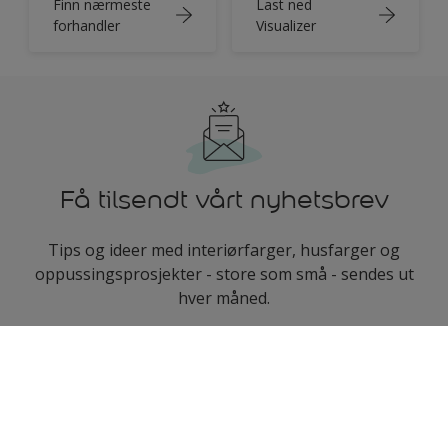
Finn nærmeste
Last ned
forhandler
Visualizer
Få tilsendt vårt nyhetsbrev
Tips og ideer med interiørfarger, husfarger og
oppussingsprosjekter - store som små - sendes ut
hver måned.
enter-your-email