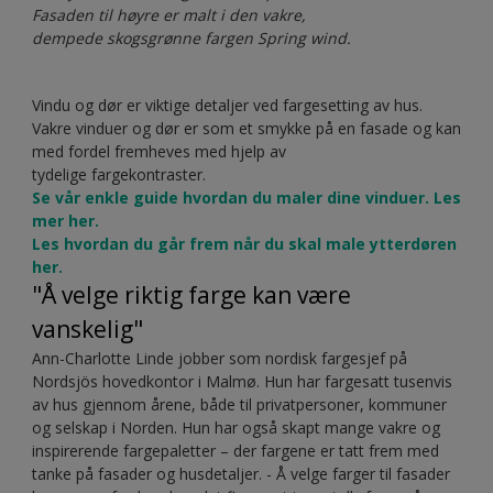
Fasaden til høyre er malt i den vakre,
dempede skogsgrønne fargen Spring wind.
Vindu og dør er viktige detaljer ved fargesetting av hus.
Vakre vinduer og dør er som et smykke på en fasade og kan
med fordel fremheves med hjelp av
tydelige fargekontraster.
Se vår enkle guide hvordan du maler dine vinduer. Les
mer her.
Les hvordan du går frem når du skal male ytterdøren
her.
"Å velge riktig farge kan være
vanskelig"
Ann-Charlotte Linde jobber som nordisk fargesjef på
Nordsjös hovedkontor i Malmø. Hun har fargesatt tusenvis
av hus gjennom årene, både til privatpersoner, kommuner
og selskap i Norden. Hun har også skapt mange vakre og
inspirerende fargepaletter – der fargene er tatt frem med
tanke på fasader og husdetaljer. - Å velge farger til fasader