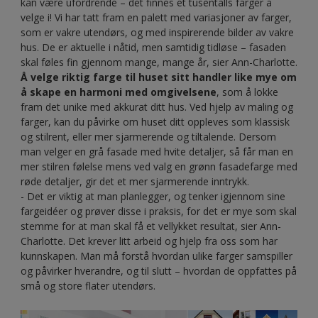
kan være ufordrende – det finnes et tusentalls farger å
velge i! Vi har tatt fram en palett med variasjoner av farger,
som er vakre utendørs, og med inspirerende bilder av vakre
hus. De er aktuelle i nåtid, men samtidig tidløse – fasaden
skal føles fin gjennom mange, mange år, sier Ann-Charlotte.
Å velge riktig farge til huset sitt handler like mye om
å skape en harmoni med omgivelsene
, som å lokke
fram det unike med akkurat ditt hus. Ved hjelp av maling og
farger, kan du påvirke om huset ditt oppleves som klassisk
og stilrent, eller mer sjarmerende og tiltalende. Dersom
man velger en grå fasade med hvite detaljer, så får man en
mer stilren følelse mens ved valg en grønn fasadefarge med
røde detaljer, gir det et mer sjarmerende inntrykk.
- Det er viktig at man planlegger, og tenker igjennom sine
fargeidéer og prøver disse i praksis, for det er mye som skal
stemme for at man skal få et vellykket resultat, sier Ann-
Charlotte. Det krever litt arbeid og hjelp fra oss som har
kunnskapen. Man må forstå hvordan ulike farger samspiller
og påvirker hverandre, og til slutt – hvordan de oppfattes på
små og store flater utendørs.