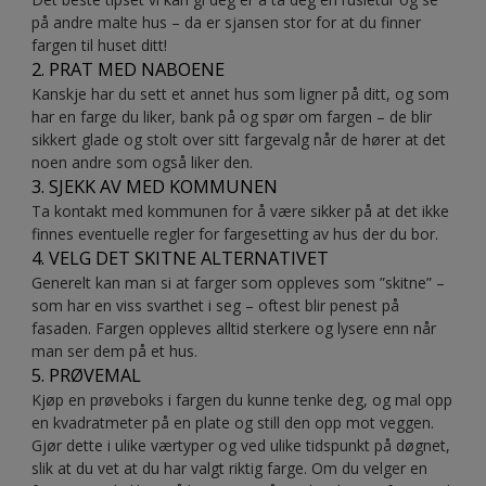
på andre malte hus – da er sjansen stor for at du finner
fargen til huset ditt!
2. PRAT MED NABOENE
Kanskje har du sett et annet hus som ligner på ditt, og som
har en farge du liker, bank på og spør om fargen – de blir
sikkert glade og stolt over sitt fargevalg når de hører at det
noen andre som også liker den.
3. SJEKK AV MED KOMMUNEN
Ta kontakt med kommunen for å være sikker på at det ikke
finnes eventuelle regler for fargesetting av hus der du bor.
4. VELG DET SKITNE ALTERNATIVET
Generelt kan man si at farger som oppleves som ”skitne” –
som har en viss svarthet i seg – oftest blir penest på
fasaden. Fargen oppleves alltid sterkere og lysere enn når
man ser dem på et hus.
5. PRØVEMAL
Kjøp en prøveboks i fargen du kunne tenke deg, og mal opp
en kvadratmeter på en plate og still den opp mot veggen.
Gjør dette i ulike værtyper og ved ulike tidspunkt på døgnet,
slik at du vet at du har valgt riktig farge. Om du velger en