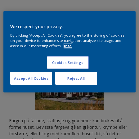
Visste du at du kan fremheve og forstørre, eller
kamuflere og forminske, huset ditt ved hjelp av
We respect your privacy.
fasadefarger?
By clicking “Accept All Cookies”, you agree to the storing of cookies
on your device to enhance site navigation, analyze site usage, and
assist in our marketing efforts.
Info
Cookies Settings
Accept All Cookies
Reject All
Fargen på fasade, staffasje og grunnmur kan brukes til å
forme huset. Bevisste fargevalg kan gi kontur, krympe eller
forstørre, eller til og med kamuflere huset ditt, så det er