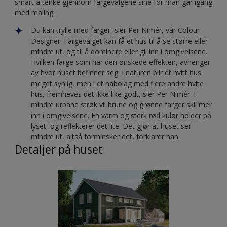
smart å tenke gjennom fargevalgene sine før man går igang
med maling.
Du kan trylle med farger, sier Per Nimér, vår Colour
Designer. Fargevalget kan få et hus til å se større eller
mindre ut, og til å dominere eller gli inn i omgivelsene.
Hvilken farge som har den ønskede effekten, avhenger
av hvor huset befinner seg. I naturen blir et hvitt hus
meget synlig, men i et nabolag med flere andre hvite
hus, fremheves det ikke like godt, sier Per Nimér. I
mindre urbane strøk vil brune og grønne farger skli mer
inn i omgivelsene. En varm og sterk rød kulør holder på
lyset, og reflekterer det lite. Det gjør at huset ser
mindre ut, altså forminsker det, forklarer han.
Detaljer på huset