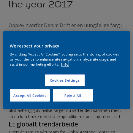
the year 2017
Opplev hvorfor Denim Drift er en uungåelige farg i
2017 - en perfekt og allsidig farge til ethvert rom i
hjemmet.
We respect your privacy.
By clicking “Accept All Cookies”, you agree to the storing of cookies
on your device to enhance site navigation, analyze site usage, and
assist in our marketing efforts.
Info
For å komme frem til Årets farge har vi satt sammen en
Cookies Settings
palett med ulike blå farger, så du kan finne en nyanse som
passer til deg og din livsstil.
Accept All Cookies
Reject All
Denim Drift passer perfekt inn i denne palette. Den er
naturlig beroligende, men er også kompleks. Den opptrer
ulikt avhengig av hvilke farger du setter den sammen med,
så du kan bruke den til å skape ulike miljøer I hjemmet ditt.
Et globalt trendarbeide
Hvert år samles vårt team fra Global Aestetic Center en