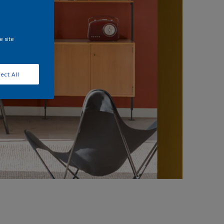
e site
ect All