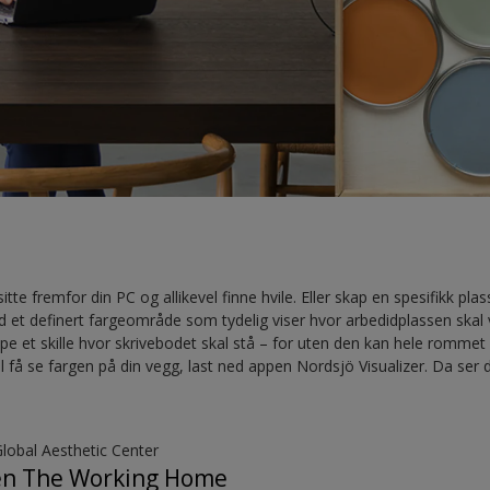
itte fremfor din PC og allikevel finne hvile. Eller skap en spesifikk pl
 et definert fargeområde som tydelig viser hvor arbedidplassen skal 
ape et skille hvor skrivebodet skal stå – for uten den kan hele romme
l få se fargen på din vegg, last ned appen Nordsjö Visualizer. Da ser 
Global Aesthetic Center
en The Working Home