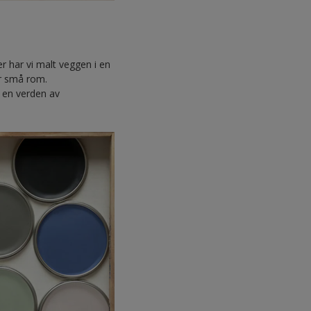
r har vi malt veggen i en
or små rom.
I en verden av