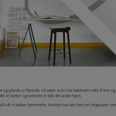
 og yrkesliv er flytende, så søker vi en mer balansert måte å leve og a
litt et kontor og kontoret er blitt det andre hjem.
gså når vi jobber hjemmefra. Nordsjö har tatt frem en fargepalett so