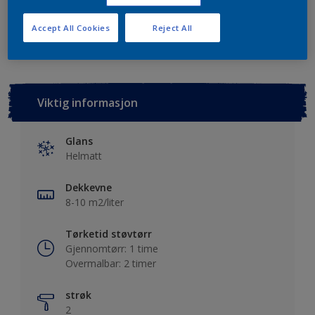
Lagre i dine prosjekter
Finn en forhandler
Accept All Cookies
Reject All
Viktig informasjon
Glans
Helmatt
Dekkevne
8-10 m2/liter
Tørketid støvtørr
Gjennomtørr: 1 time
Overmalbar: 2 timer
strøk
2