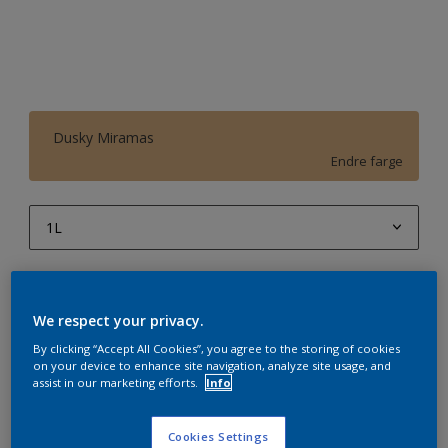
Dusky Miramas
Endre farge
1L
1L
Antall
Produktkalkulator
2,5L
We respect your privacy.
Beregn
5L
By clicking “Accept All Cookies”, you agree to the storing of cookies
on your device to enhance site navigation, analyze site usage, and
10L
assist in our marketing efforts.
Info
Legg i handleliste
Cookies Settings