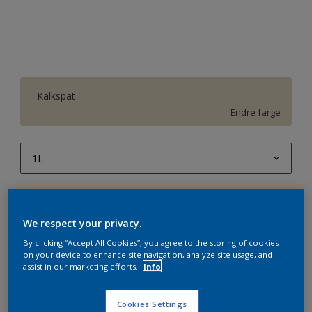
Kalkspat
Endre farge
1L
1L
Antall
Produktkalkulator
2,5L
We respect your privacy.
Beregn
5L
By clicking “Accept All Cookies”, you agree to the storing of cookies
on your device to enhance site navigation, analyze site usage, and
10L
assist in our marketing efforts.
Info
Legg i handleliste
Cookies Settings