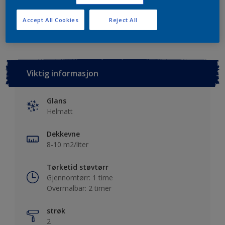
Lagre i dine prosjekter
Finn en forhandler
Accept All Cookies
Reject All
Viktig informasjon
Glans
Helmatt
Dekkevne
8-10 m2/liter
Tørketid støvtørr
Gjennomtørr: 1 time
Overmalbar: 2 timer
strøk
2