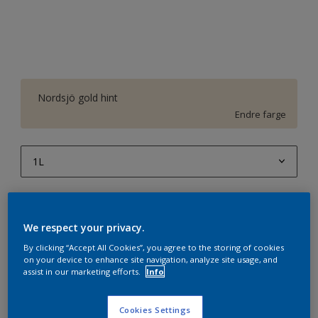
Nordsjö gold hint
Endre farge
1L
1L
Antall
Produktkalkulator
2,5L
We respect your privacy.
Beregn
5L
By clicking “Accept All Cookies”, you agree to the storing of cookies
on your device to enhance site navigation, analyze site usage, and
10L
assist in our marketing efforts.
Info
Legg i handleliste
Cookies Settings