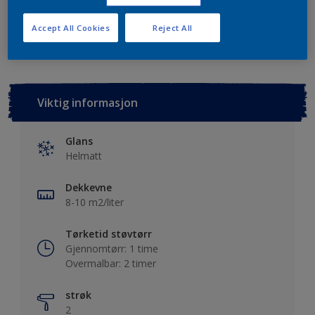
Lagre i dine prosjekter
Finn en forhandler
Accept All Cookies
Reject All
Viktig informasjon
Glans
Helmatt
Dekkevne
8-10 m2/liter
Tørketid støvtørr
Gjennomtørr: 1 time
Overmalbar: 2 timer
strøk
2