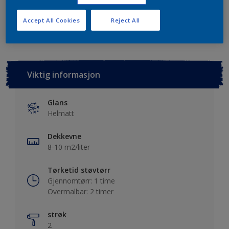
Lagre i dine prosjekter
Finn en forhandler
Accept All Cookies
Reject All
Viktig informasjon
Glans
Helmatt
Dekkevne
8-10 m2/liter
Tørketid støvtørr
Gjennomtørr: 1 time
Overmalbar: 2 timer
strøk
2