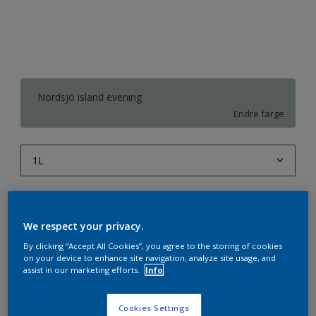
Nordsjö island evening
Endre farge
1L
1L
Antall
Produktkalkulator
2,5L
We respect your privacy.
Beregn
5L
By clicking “Accept All Cookies”, you agree to the storing of cookies
on your device to enhance site navigation, analyze site usage, and
10L
assist in our marketing efforts.
Info
Legg i handleliste
Cookies Settings