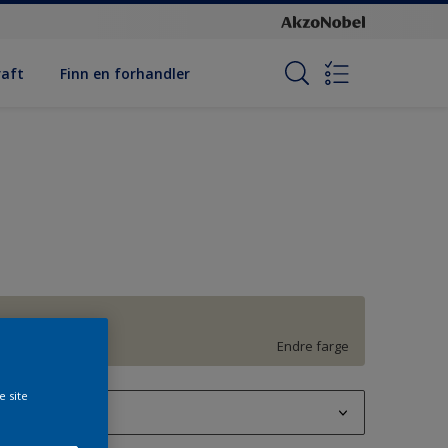
raft
Finn en forhandler
G4.05.77
Endre farge
e site
1L