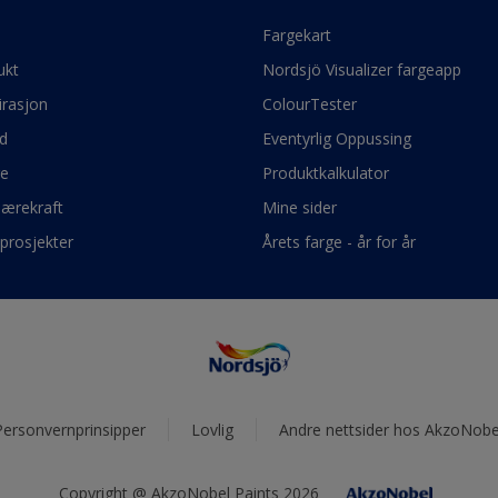
e
Fargekart
ukt
Nordsjö Visualizer fargeapp
irasjon
ColourTester
d
Eventyrlig Oppussing
ge
Produktkalkulator
bærekraft
Mine sider
prosjekter
Årets farge - år for år
Personvernprinsipper
Lovlig
Andre nettsider hos AkzoNobe
Copyright @ AkzoNobel Paints 2026