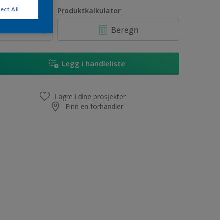
1L
ect All
ntall
Produktkalkulator
2,5L
Beregn
5L
10L
Legg i handleliste
Lagre i dine prosjekter
Finn en forhandler