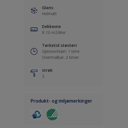
Glans
Helmatt
Dekkevne
8-10 m2/liter
Tørketid støvtørr
Gjennomtørr: 1 time
Overmalbar: 2 timer
strøk
2
Produkt- og miljømerkinger