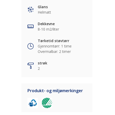
Glans
Helmatt
Dekkevne
8-10 m2/liter
Tørketid støvtørr
Gjennomtørr: 1 time
Overmalbar: 2 timer
strøk
2
Produkt- og miljømerkinger