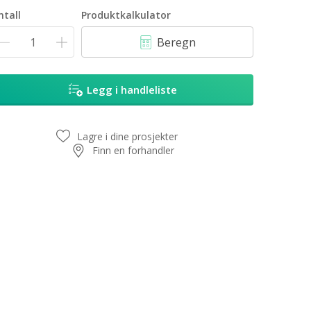
1L
ntall
Produktkalkulator
2,5L
Beregn
5L
10L
Legg i handleliste
Lagre i dine prosjekter
Finn en forhandler