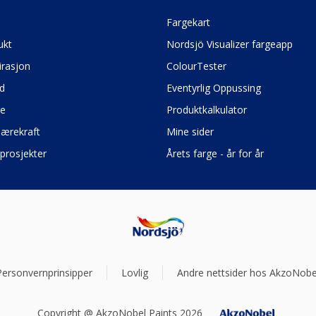
e
Fargekart
ukt
Nordsjö Visualizer fargeapp
irasjon
ColourTester
d
Eventyrlig Oppussing
ge
Produktkalkulator
bærekraft
Mine sider
prosjekter
Årets farge - år for år
Personvernprinsipper
Lovlig
Andre nettsider hos AkzoNobe
Copyright @ AkzoNobel Paints 2026