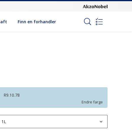
raft
Finn en forhandler
R9.10.78
Endre farge
1L