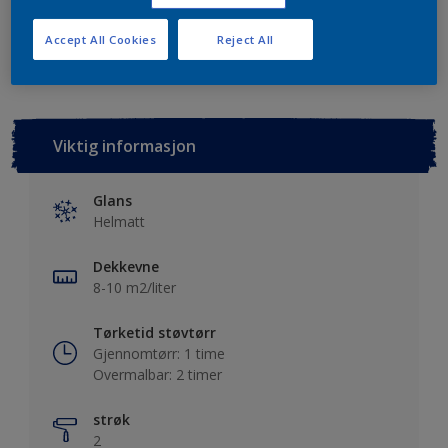
Lagre i dine prosjekter
Finn en forhandler
Accept All Cookies
Reject All
Viktig informasjon
Glans
Helmatt
Dekkevne
8-10 m2/liter
Tørketid støvtørr
Gjennomtørr: 1 time
Overmalbar: 2 timer
strøk
2