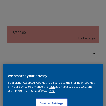
B7.22.60
Endre farge
1L
1L
Antall
Produktkalkulator
2,5L
We respect your privacy.
Beregn
5L
By clicking “Accept All Cookies”, you agree to the storing of cookies
on your device to enhance site navigation, analyze site usage, and
10L
assist in our marketing efforts.
Info
Legg i handleliste
Cookies Settings