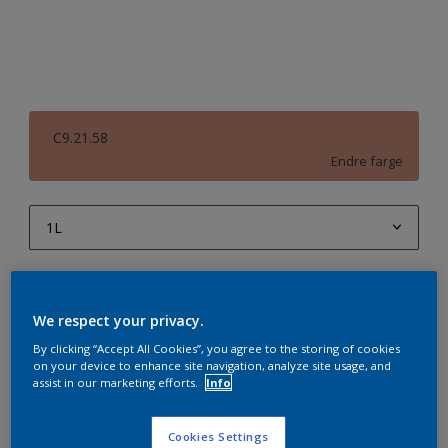
C9.21.58
Endre farge
1L
1L
Antall
Produktkalkulator
2,5L
We respect your privacy.
Beregn
5L
By clicking “Accept All Cookies”, you agree to the storing of cookies
on your device to enhance site navigation, analyze site usage, and
10L
assist in our marketing efforts.
Info
Legg i handleliste
Cookies Settings