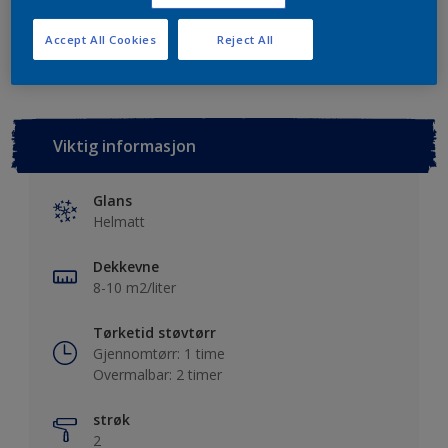
Lagre i dine prosjekter
Finn en forhandler
Accept All Cookies
Reject All
Viktig informasjon
Glans
Helmatt
Dekkevne
8-10 m2/liter
Tørketid støvtørr
Gjennomtørr: 1 time
Overmalbar: 2 timer
strøk
2