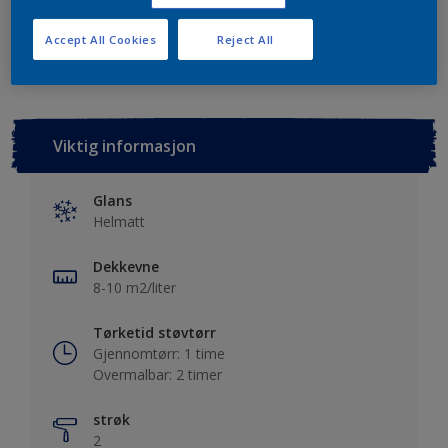
Lagre i dine prosjekter
Finn en forhandler
Accept All Cookies
Reject All
Viktig informasjon
Glans
Helmatt
Dekkevne
8-10 m2/liter
Tørketid støvtørr
Gjennomtørr: 1 time
Overmalbar: 2 timer
strøk
2