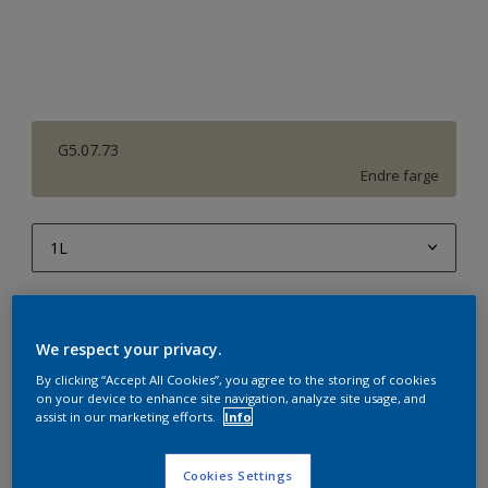
G5.07.73
Endre farge
1L
1L
Antall
Produktkalkulator
2,5L
We respect your privacy.
Beregn
5L
By clicking “Accept All Cookies”, you agree to the storing of cookies
on your device to enhance site navigation, analyze site usage, and
10L
assist in our marketing efforts.
Info
Legg i handleliste
Cookies Settings