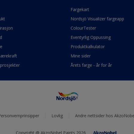
e
Fargekart
ukt
Nordsjö Visualizer fargeapp
irasjon
ColourTester
d
Eventyrlig Oppussing
ge
Produktkalkulator
bærekraft
Mine sider
prosjekter
Årets farge - år for år
Personvernprinsipper
Lovlig
Andre nettsider hos AkzoNobe
Copyright @ AkzoNobel Paints 2026