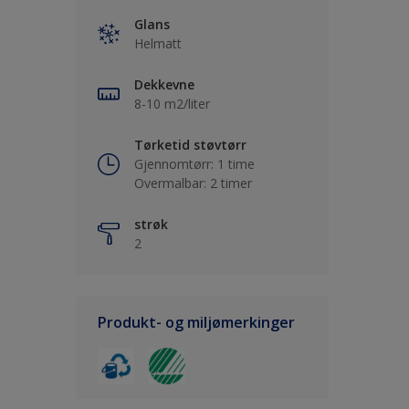
Glans
Helmatt
Dekkevne
8-10 m2/liter
Tørketid støvtørr
Gjennomtørr: 1 time
Overmalbar: 2 timer
strøk
2
Produkt- og miljømerkinger