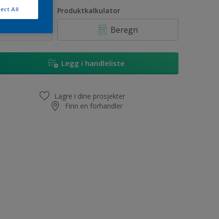
1L
ect All
ntall
Produktkalkulator
2,5L
Beregn
5L
10L
Legg i handleliste
Lagre i dine prosjekter
Finn en forhandler