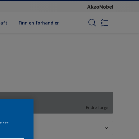
raft
Finn en forhandler
TN.02.54
Endre farge
e site
1L