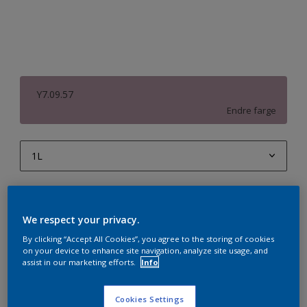
Y7.09.57
Endre farge
1L
1L
Antall
Produktkalkulator
2,5L
We respect your privacy.
Beregn
5L
By clicking “Accept All Cookies”, you agree to the storing of cookies
on your device to enhance site navigation, analyze site usage, and
10L
assist in our marketing efforts.
Info
Legg i handleliste
Cookies Settings