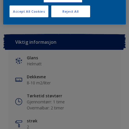
Lagre i dine prosjekter
Finn en forhandler
Accept All Cookies
Reject All
Viktig informasjon
Glans
Helmatt
Dekkevne
8-10 m2/liter
Tørketid støvtørr
Gjennomtørr: 1 time
Overmalbar: 2 timer
strøk
2