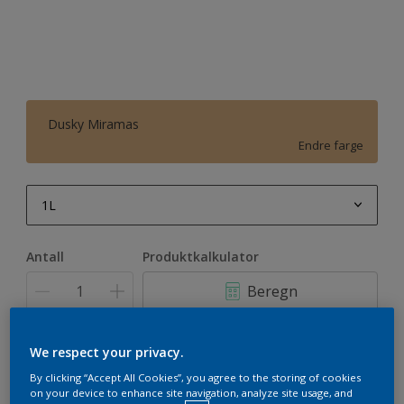
Dusky Miramas
Endre farge
1L
1L
Antall
Produktkalkulator
2,5L
Beregn
5L
10L
Legg i handleliste
We respect your privacy.
By clicking “Accept All Cookies”, you agree to the storing of cookies
on your device to enhance site navigation, analyze site usage, and