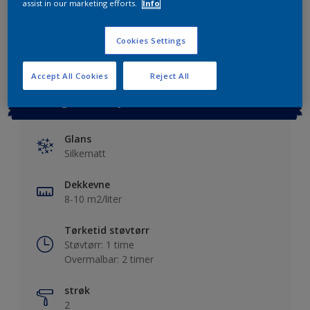
assist in our marketing efforts.
Info
Lagre i dine prosjekter
Finn en forhandler
Cookies Settings
Accept All Cookies
Reject All
Viktig informasjon
Glans
Silkematt
Dekkevne
8-10 m2/liter
Tørketid støvtørr
Støvtørr: 1 time
Overmalbar: 2 timer
strøk
2