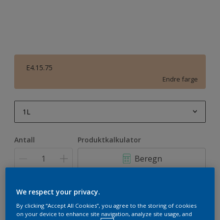
E4.15.75
Endre farge
1L
1L
Antall
Produktkalkulator
2,5L
Beregn
5L
10L
Legg i handleliste
We respect your privacy.
By clicking “Accept All Cookies”, you agree to the storing of cookies
on your device to enhance site navigation, analyze site usage, and