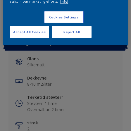
assist in our marketing efforts.
Info
Lagre i dine prosjekter
Finn en forhandler
Cookies Settings
Accept All Cookies
Reject All
Viktig informasjon
Glans
Silkematt
Dekkevne
8-10 m2/liter
Tørketid støvtørr
Støvtørr: 1 time
Overmalbar: 2 timer
strøk
2