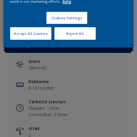
assist in our marketing efforts.
Info
Lagre i dine prosjekter
Finn en forhandler
Cookies Settings
Accept All Cookies
Reject All
Viktig informasjon
Glans
Silkematt
Dekkevne
8-10 m2/liter
Tørketid støvtørr
Støvtørr: 1 time
Overmalbar: 2 timer
strøk
2