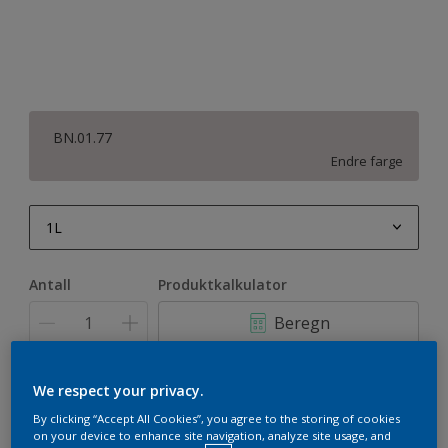
BN.01.77
Endre farge
1L
1L
Antall
Produktkalkulator
2,5L
Beregn
5L
10L
Legg i handleliste
We respect your privacy.
By clicking “Accept All Cookies”, you agree to the storing of cookies
on your device to enhance site navigation, analyze site usage, and