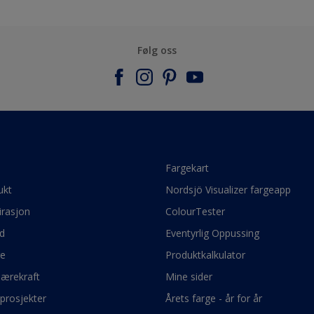
Følg oss
e
Fargekart
ukt
Nordsjö Visualizer fargeapp
irasjon
ColourTester
d
Eventyrlig Oppussing
ge
Produktkalkulator
bærekraft
Mine sider
prosjekter
Årets farge - år for år