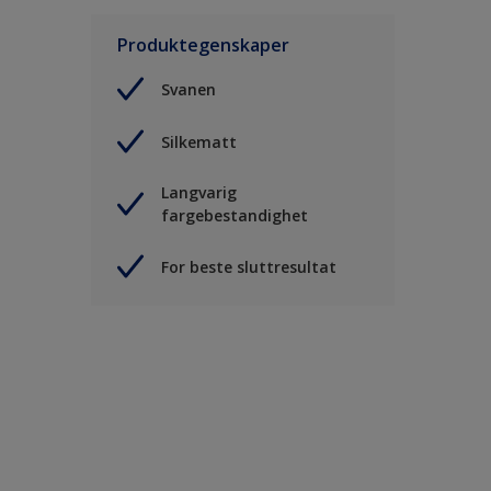
Produktegenskaper
Svanen
Silkematt
Langvarig
fargebestandighet
For beste sluttresultat