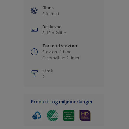
Glans
Silkematt
Dekkevne
8-10 m2/liter
Tørketid støvtørr
Støvtørr: 1 time
Overmalbar: 2 timer
strøk
2
Produkt- og miljømerkinger