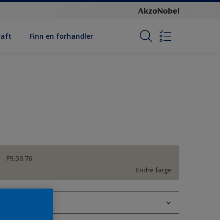
raft
Finn en forhandler
F9.03.76
Endre farge
1L