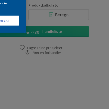
1L
e site
ntall
Produktkalkulator
2,5L
Beregn
5L
ect All
10L
Legg i handleliste
Lagre i dine prosjekter
Finn en forhandler