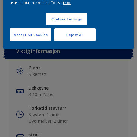
assist in our marketing efforts.
Info
Lagre i dine prosjekter
Finn en forhandler
Cookies Settings
Accept All Cookies
Reject All
Viktig informasjon
Glans
Silkematt
Dekkevne
8-10 m2/liter
Tørketid støvtørr
Støvtørr: 1 time
Overmalbar: 2 timer
strøk