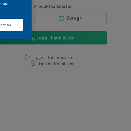
1L
e site
ntall
Produktkalkulator
2,5L
Beregn
5L
ect All
10L
Legg i handleliste
Lagre i dine prosjekter
Finn en forhandler