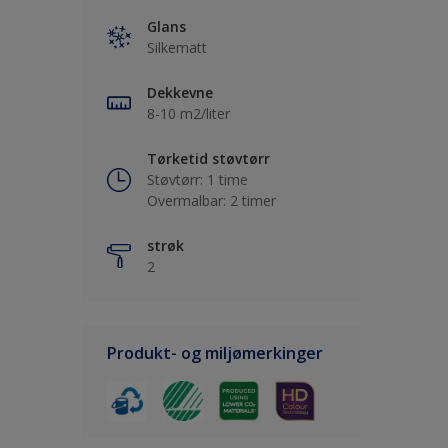
Glans
Silkematt
Dekkevne
8-10 m2/liter
Tørketid støvtørr
Støvtørr: 1 time
Overmalbar: 2 timer
strøk
2
Produkt- og miljømerkinger