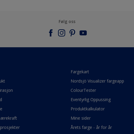
Følg oss
e
Fargekart
ukt
Nordsjö Visualizer fargeapp
irasjon
ColourTester
d
Eventyrlig Oppussing
ge
Produktkalkulator
bærekraft
Mine sider
prosjekter
Årets farge - år for år