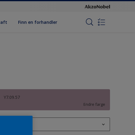
raft
Finn en forhandler
Y7.09.57
Endre farge
1L