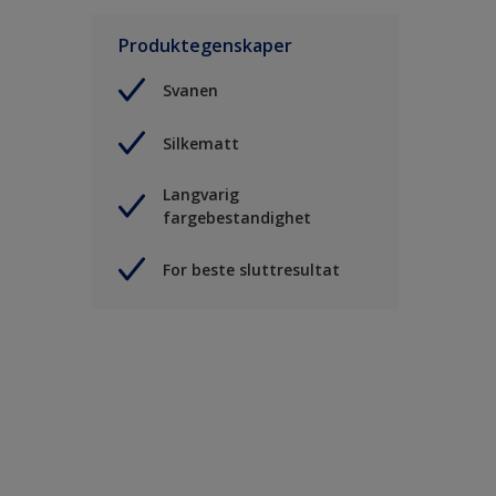
Produktegenskaper
Svanen
Silkematt
Langvarig
fargebestandighet
For beste sluttresultat