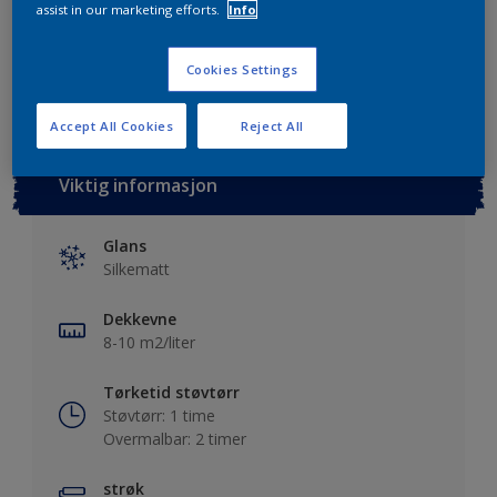
assist in our marketing efforts.
Info
Lagre i dine prosjekter
Finn en forhandler
Cookies Settings
Accept All Cookies
Reject All
Viktig informasjon
Glans
Silkematt
Dekkevne
8-10 m2/liter
Tørketid støvtørr
Støvtørr: 1 time
Overmalbar: 2 timer
strøk