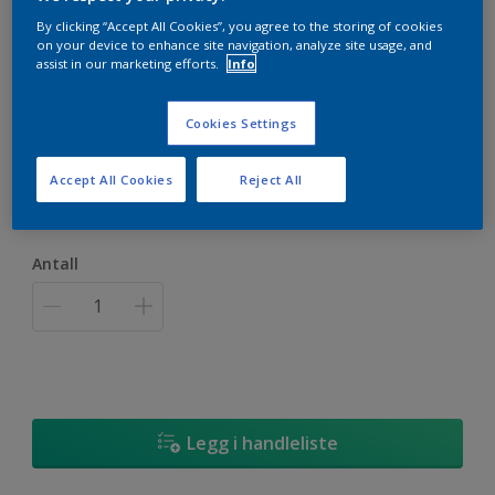
By clicking “Accept All Cookies”, you agree to the storing of cookies
on your device to enhance site navigation, analyze site usage, and
assist in our marketing efforts.
Info
Fargekart Eksteriørbeis
Cookies Settings
Størrelse
Accept All Cookies
Reject All
1 stk
Antall
Legg i handleliste