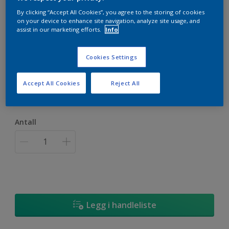
By clicking “Accept All Cookies”, you agree to the storing of cookies
on your device to enhance site navigation, analyze site usage, and
assist in our marketing efforts.
Info
Fargekart terrasse
Cookies Settings
Størrelse
Accept All Cookies
Reject All
1 stk
Antall
Legg i handleliste